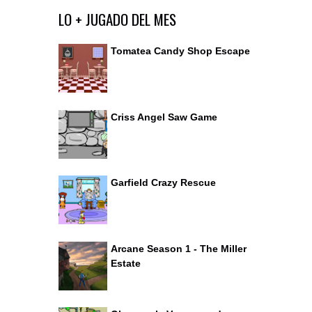
Ir al editor de comentarios
LO + JUGADO DEL MES
Tomatea Candy Shop Escape
Criss Angel Saw Game
Garfield Crazy Rescue
Arcane Season 1 - The Miller
Estate