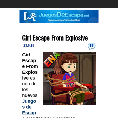
Girl Escape From Explosive
23.6.15
18
Girl
Escap
e From
Explos
ive
es
uno de
los
nuevos
Juego
s de
Escap