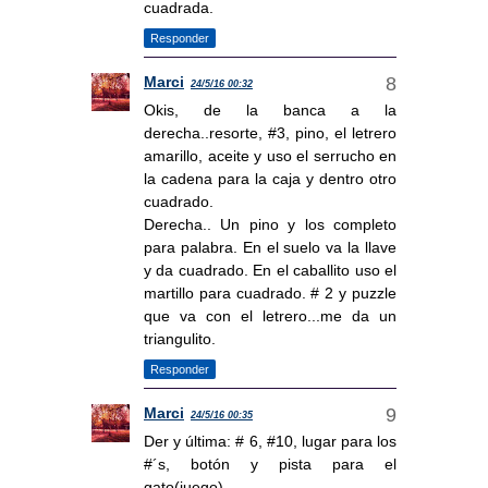
cuadrada.
Responder
Marci
24/5/16 00:32
Okis, de la banca a la
derecha..resorte, #3, pino, el letrero
amarillo, aceite y uso el serrucho en
la cadena para la caja y dentro otro
cuadrado.
Derecha.. Un pino y los completo
para palabra. En el suelo va la llave
y da cuadrado. En el caballito uso el
martillo para cuadrado. # 2 y puzzle
que va con el letrero...me da un
triangulito.
Responder
Marci
24/5/16 00:35
Der y última: # 6, #10, lugar para los
#´s, botón y pista para el
gato(juego).