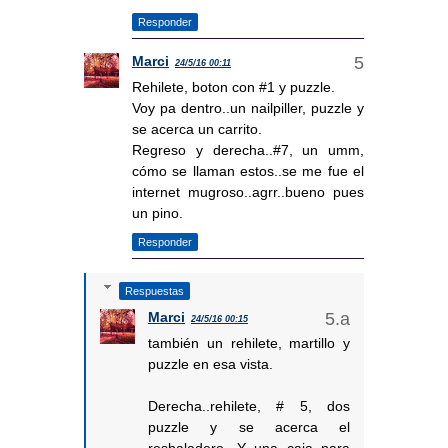
Responder
Marci
24/5/16 00:11
Rehilete, boton con #1 y puzzle.
Voy pa dentro..un nailpiller, puzzle y
se acerca un carrito.
Regreso y derecha..#7, un umm,
cómo se llaman estos..se me fue el
internet mugroso..agrr..bueno pues
un pino.
Responder
Respuestas
Marci
24/5/16 00:15
también un rehilete, martillo y
puzzle en esa vista.
Derecha..rehilete, # 5, dos
puzzle y se acerca el
resbaladero. Y una caja para