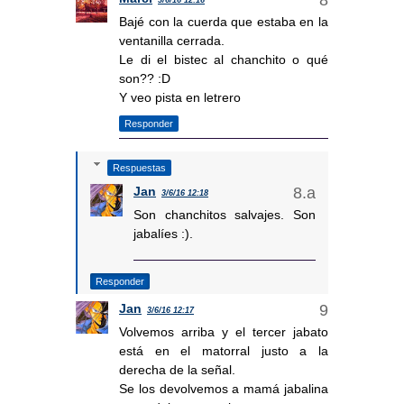
3/6/16 12:16
Bajé con la cuerda que estaba en la
ventanilla cerrada.
Le di el bistec al chanchito o qué
son?? :D
Y veo pista en letrero
Responder
Respuestas
Jan
3/6/16 12:18
Son chanchitos salvajes. Son
jabalíes :).
Responder
Jan
3/6/16 12:17
Volvemos arriba y el tercer jabato
está en el matorral justo a la
derecha de la señal.
Se los devolvemos a mamá jabalina