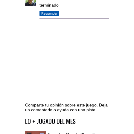
terminado
Responder
Comparte tu opinión sobre este juego. Deja
un comentario o ayuda con una pista.
Ir al editor de comentarios
LO + JUGADO DEL MES