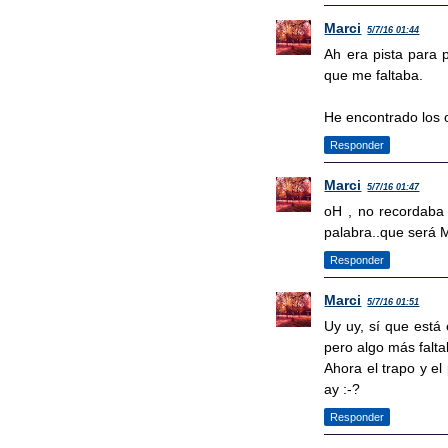
Marci
5/7/16 01:44
Ah era pista para p
que me faltaba.
He encontrado los ob
Responder
Marci
5/7/16 01:47
oH , no recordaba 
palabra..que será 
Responder
Marci
5/7/16 01:51
Uy uy, sí que está 
pero algo más falta
Ahora el trapo y e
ay :-?
Responder