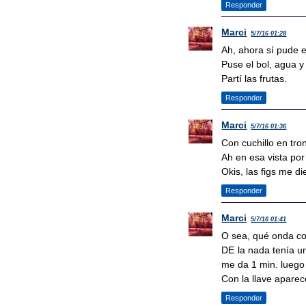
Responder
Marci
5/7/16 01:28
Ah, ahora sí pude e
Puse el bol, agua y
Partí las frutas.
Responder
Marci
5/7/16 01:36
Con cuchillo en tro
Ah en esa vista por
Okis, las figs me di
Responder
Marci
5/7/16 01:41
O sea, qué onda co
DE la nada tenía un
me da 1 min. luego
Con la llave apare
Responder