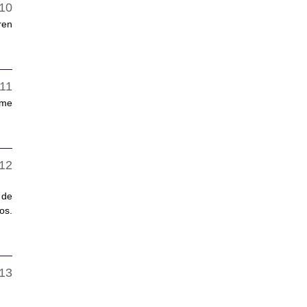
ren
.me
 de
os.