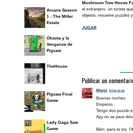
Mushroom Tree House Fo
al extranjero, un turista 
Arcane Season
objetos, resuelve puzzles
1 - The Miller
Estate
JUGAR
Obama y la
Venganza de
Pigsaw
TheHouse
Publicar un comentari
Marci
5/7/16 01:06
Pigsaw Final
Buenas noches.
Game
Empiezo..
Tengo dos puzzle p
Ayy no se para dón
Lady Gaga Saw
Game
Bien, para la izq. O