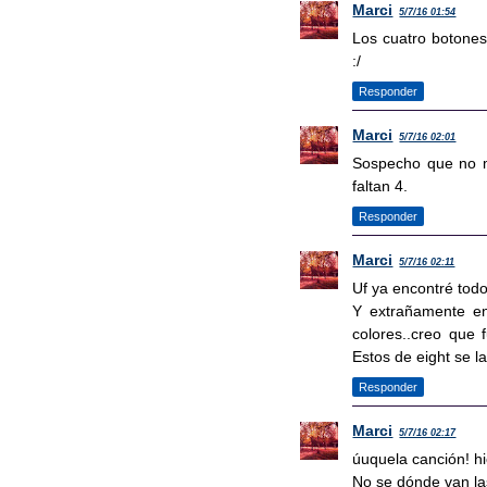
Marci
5/7/16 01:54
Los cuatro botones
:/
Responder
Marci
5/7/16 02:01
Sospecho que no me
faltan 4.
Responder
Marci
5/7/16 02:11
Uf ya encontré todo 
Y extrañamente en
colores..creo que 
Estos de eight se la
Responder
Marci
5/7/16 02:17
úuquela canción! hi
No se dónde van las 