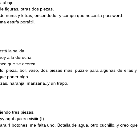
a abajo:
de figuras, otras dos piezas.
 de nums y letras, encendedor y compu que necesita password.
na estufa portátil.
está la salida.
voy a la derecha:
onco que se acerca.
llo, pieza, bol, vaso, dos piezas más, puzzle para algunas de ellas y
ue poner algo.
iezas, naranja, manzana..y un trapo.
iendo tres piezas.
y aquí quiero viviiir (f)
ara 4 botones, me falta uno. Botella de agua, otro cuchillo..y creo que