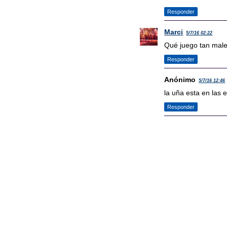
Responder
Marci
5/7/16 02:22
Qué juego tan malet
Responder
Anónimo
5/7/16 12:46
la uña esta en las 
Responder