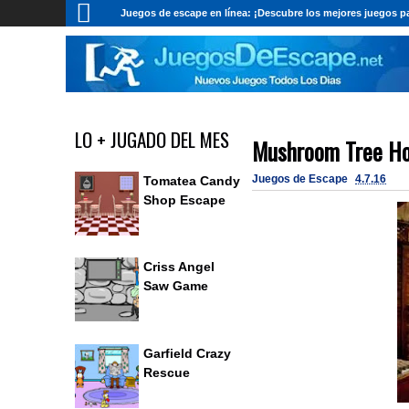
Juegos de escape en línea: ¡Descubre los mejores juegos pa
LO + JUGADO DEL MES
Mushroom Tree Ho
Juegos de Escape
4.7.16
Tomatea Candy
Shop Escape
Criss Angel
Saw Game
Garfield Crazy
Rescue