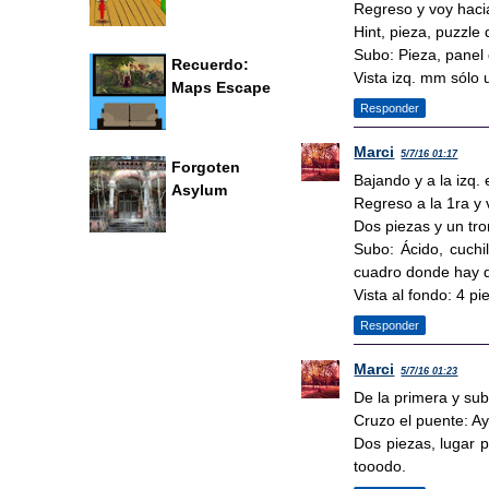
Regreso y voy haci
Hint, pieza, puzzle 
Subo: Pieza, panel
Recuerdo:
Vista izq. mm sólo u
Maps Escape
Responder
Marci
5/7/16 01:17
Forgoten
Bajando y a la izq. 
Asylum
Regreso a la 1ra y 
Dos piezas y un tr
Subo: Ácido, cuchi
cuadro donde hay q
Vista al fondo: 4 p
Responder
Marci
5/7/16 01:23
De la primera y sub
Cruzo el puente: Ayy
Dos piezas, lugar p
tooodo.