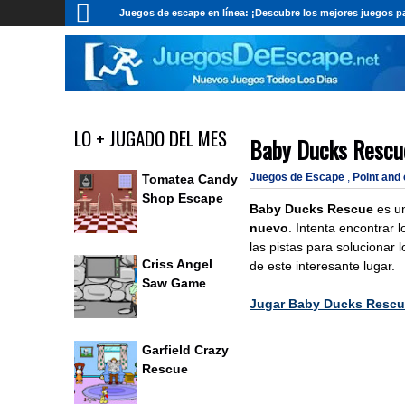
Juegos de escape en línea: ¡Descubre los mejores juegos pa
LO + JUGADO DEL MES
Baby Ducks Rescu
Juegos de Escape
,
Point and
Tomatea Candy
Shop Escape
Baby Ducks Rescue
es u
nuevo
. Intenta encontrar l
las pistas para solucionar 
Criss Angel
de este interesante lugar.
Saw Game
Jugar Baby Ducks Resc
Garfield Crazy
Rescue