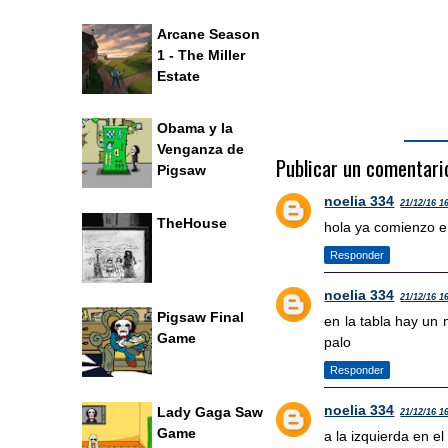
Arcane Season
1 - The Miller
Estate
Obama y la
Venganza de
Publicar un comentari
Pigsaw
noelia 334
21/12/16 1
TheHouse
hola ya comienzo e
Responder
noelia 334
21/12/16 1
Pigsaw Final
en la tabla hay un 
Game
palo
Responder
noelia 334
Lady Gaga Saw
21/12/16 1
Game
a la izquierda en e