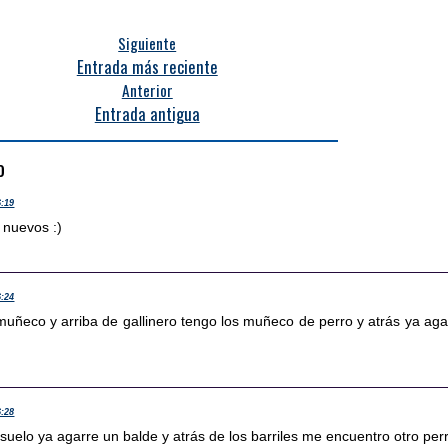
Siguiente
Entrada más reciente
Anterior
Entrada antigua
o
6:19
 nuevos :)
6:24
muñeco y arriba de gallinero tengo los muñeco de perro y atrás ya aga
6:28
l suelo ya agarre un balde y atrás de los barriles me encuentro otro perr