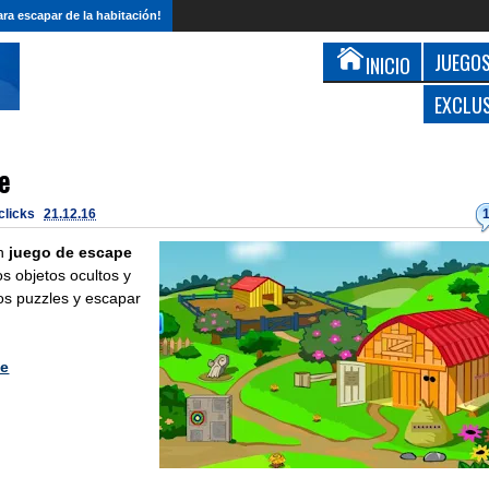
ra escapar de la habitación!
JUEGOS
INICIO
EXCLU
e
 clicks
21.12.16
n
juego de escape
os objetos ocultos y
los puzzles y escapar
ue