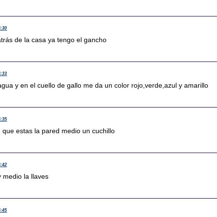
6:30
 atrás de la casa ya tengo el gancho
6:33
agua y en el cuello de gallo me da un color rojo,verde,azul y amarillo
6:35
n que estas la pared medio un cuchillo
6:42
y medio la llaves
6:45