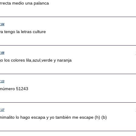
orrecta medio una palanca
7:04
ya tengo la letras culture
7:08
o los colores lila,azul,verde y naranja
7:13
n número 51243
7:17
animalito lo hago escapa y yo también me escape (h) (b)