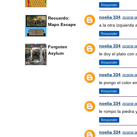
Responder
noelia 334
Recuerdo:
21/12/16 1
Maps Escape
a la otra izquierda
Responder
noelia 334
Forgoten
21/12/16 1
Asylum
le doy el plato con 
Responder
noelia 334
21/12/16 1
le pongo el color e
Responder
noelia 334
21/12/16 1
le rompo la piedra 
Responder
noelia 334
21/12/16 1