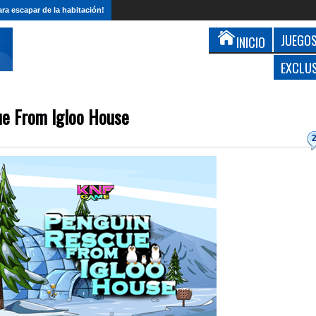
ra escapar de la habitación!
JUEGOS
INICIO
EXCLU
ue From Igloo House