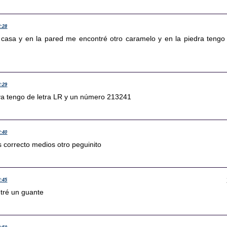
2:28
 casa y en la pared me encontré otro caramelo y en la piedra tengo
2:29
 ya tengo de letra LR y un número 213241
2:40
s correcto medios otro peguinito
2:45
ntré un guante