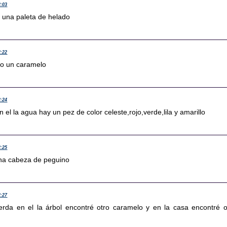
2:03
o una paleta de helado
2:22
o un caramelo
2:24
n el la agua hay un pez de color celeste,rojo,verde,lila y amarillo
2:25
una cabeza de peguino
2:27
ierda en el la árbol encontré otro caramelo y en la casa encontré o