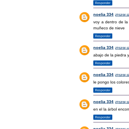
Responder
noelia 334
27/12/16 1
voy a dentro de la
muñeco de nieve
Responder
noelia 334
27/12/16 1
abajo de la piedra
Responder
noelia 334
27/12/16 1
le pongo los colore
Responder
noelia 334
27/12/16 1
en el la árbol enco
Responder
noelia 334