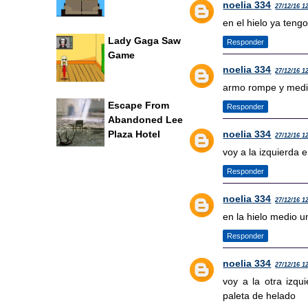
noelia 334
27/12/16 1
en el hielo ya teng
Lady Gaga Saw
Responder
Game
noelia 334
27/12/16 1
armo rompe y medi
Escape From
Responder
Abandoned Lee
noelia 334
Plaza Hotel
27/12/16 1
voy a la izquierda e
Responder
noelia 334
27/12/16 1
en la hielo medio 
Responder
noelia 334
27/12/16 1
voy a la otra izqu
paleta de helado