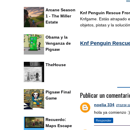
Arcane Season
Knf Penguin Rescue Fro
1 - The Miller
Knfgame. Estás atrapado en
Estate
objetos, pist
Obama y la
Knf Penguin Rescue
Venganza de
Pigsaw
TheHouse
Pigsaw Final
Publicar un comentari
Game
noelia 334
27/12/16 1
hola ya comienzo :
Recuerdo:
Responder
Maps Escape