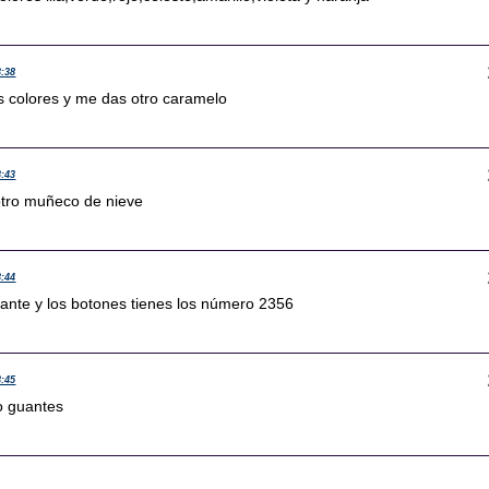
3:38
os colores y me das otro caramelo
3:43
otro muñeco de nieve
3:44
uante y los botones tienes los número 2356
3:45
o guantes