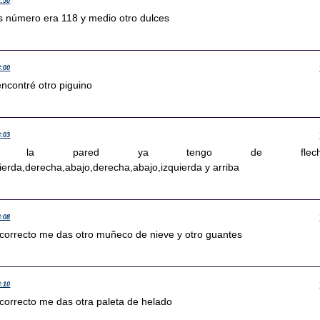
2:50
os número era 118 y medio otro dulces
3:00
encontré otro piguino
3:03
de la pared ya tengo de flech
ierda,derecha,abajo,derecha,abajo,izquierda y arriba
3:08
s correcto me das otro muñeco de nieve y otro guantes
3:10
 correcto me das otra paleta de helado