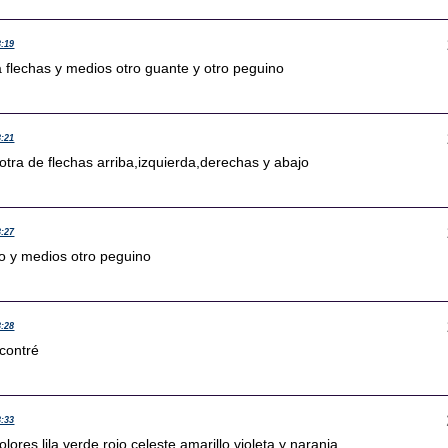
3:19
a flechas y medios otro guante y otro peguino
3:21
 otra de flechas arriba,izquierda,derechas y abajo
3:27
o y medios otro peguino
3:28
contré
3:33
lores lila,verde,rojo,celeste,amarillo,violeta y naranja