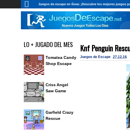
Juegos de escape en línea: ¡Descubre los mejores juegos pa
LO + JUGADO DEL MES
Knf Penguin Resc
Juegos de Escape
27.12.16
Tomatea Candy
Shop Escape
Criss Angel
Saw Game
Garfield Crazy
Rescue