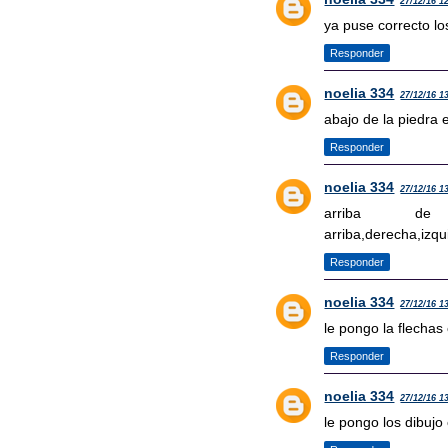
27/12/16 1
ya puse correcto l
Responder
noelia 334
27/12/16 1
abajo de la piedra 
Responder
noelia 334
27/12/16 1
arriba 
arriba,derecha,izqu
Responder
noelia 334
27/12/16 1
le pongo la flecha
Responder
noelia 334
27/12/16 1
le pongo los dibujo