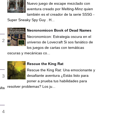
Nuevo juego de escape mezclado con
aventura creado por Melting-Minz quien
también es el creador de la serie SSSG -
Super Sneaky Spy Guy . H...
Necronomicon Book of Dead Names
Necronomicon: Estrategia oscura en el
universo de Lovecraft Si sos fanático de
los juegos de cartas con temáticas
oscuras y mecánicas co...
Rescue the King Rat
Rescue the King Rat: Una emocionante y
desafiante aventura ¿Estás listo para
poner a prueba tus habilidades para
resolver problemas? Los ju...
lta