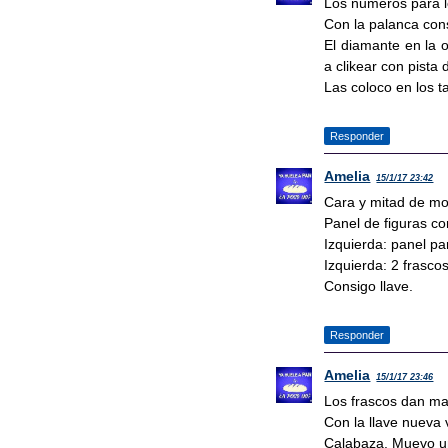
Los numeros para l
Con la palanca cons
El diamante en la ol
a clikear con pista 
Las coloco en los ta
Responder
Amelia
15/1/17 23:42
Cara y mitad de m
Panel de figuras co
Izquierda: panel pa
Izquierda: 2 frascos
Consigo llave.
Responder
Amelia
15/1/17 23:46
Los frascos dan ma
Con la llave nueva v
Calabaza. Muevo un 