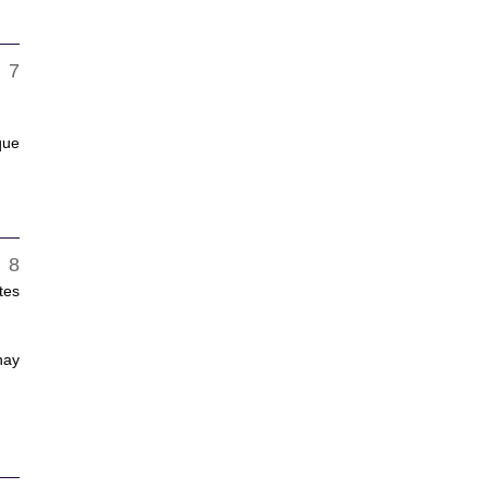
que
tes
hay