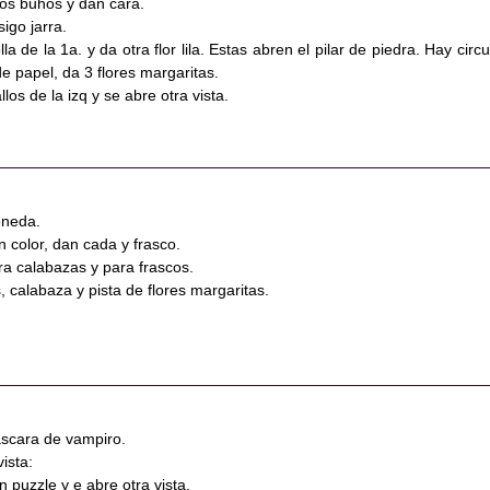
os buhos y dan cara.
igo jarra.
la de la 1a. y da otra flor lila. Estas abren el pilar de piedra. Hay circu
de papel, da 3 flores margaritas.
llos de la izq y se abre otra vista.
oneda.
n color, dan cada y frasco.
ra calabazas y para frascos.
, calabaza y pista de flores margaritas.
scara de vampiro.
ista:
puzzle y e abre otra vista.