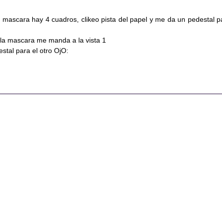
a mascara hay 4 cuadros, clikeo pista del papel y me da un pedestal p
a la mascara me manda a la vista 1
stal para el otro OjO: