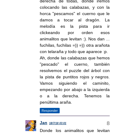
derecha de todas, donde iremos
colocando las calabazas, y con la
horca "pescamos" el cuerno que le
damos a tocar al dragón. La
melodía es la pista para ir
clickeando por orden esos
animalitos que levitan :). Nos dan ...
fuchilas, fuchilas =)) =)) otra arañota
con telaraña y todo que aparece :p.
Ah, donde las calabazas que hemos
"pescado" el cuerno, también
resolvemos el puzzle del árbol con
la pista de puntitos rojos y negros.
Vamos siguiendo el caminito,
empezando por abajo a la izquierda
o a la derecha. Tenemos la
penúltima araña.
Responder
Jan
18/7/18 03:01
Donde los animalitos que levitan