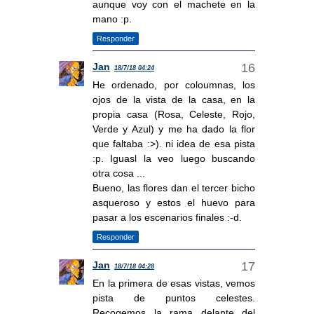
aunque voy con el machete en la
mano :p.
Responder
Jan
18/7/18 04:24
He ordenado, por coloumnas, los
ojos de la vista de la casa, en la
propia casa (Rosa, Celeste, Rojo,
Verde y Azul) y me ha dado la flor
que faltaba :>). ni idea de esa pista
:p. Iguasl la veo luego buscando
otra cosa ...
Bueno, las flores dan el tercer bicho
asqueroso y estos el huevo para
pasar a los escenarios finales :-d.
Responder
Jan
18/7/18 04:28
En la primera de esas vistas, vemos
pista de puntos celestes.
Recogemos la rama delante del