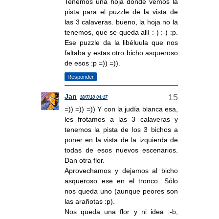
Tenemos una hoja donde vemos la
pista para el puzzle de la vista de
las 3 calaveras. bueno, la hoja no la
tenemos, que se queda allí :-) :-) :p.
Ese puzzle da la libéluula que nos
faltaba y estas otro bicho asqueroso
de esos :p =)) =)).
Responder
Jan
18/7/18 04:17
=)) =)) =)) Y con la judía blanca esa,
les frotamos a las 3 calaveras y
tenemos la pista de los 3 bichos a
poner en la vista de la izquierda de
todas de esos nuevos escenarios.
Dan otra flor.
Aprovechamos y dejamos al bicho
asqueroso ese en el tronco. Sólo
nos queda uno (aunque peores son
las arañotas :p).
Nos queda una flor y ni idea :-b,