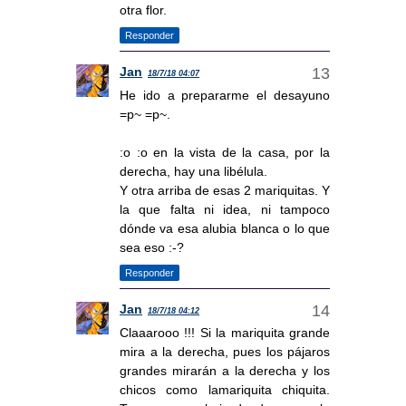
otra flor.
Responder
Jan
18/7/18 04:07
He ido a prepararme el desayuno
=p~ =p~.
:o :o en la vista de la casa, por la
derecha, hay una libélula.
Y otra arriba de esas 2 mariquitas. Y
la que falta ni idea, ni tampoco
dónde va esa alubia blanca o lo que
sea eso :-?
Responder
Jan
18/7/18 04:12
Claaarooo !!! Si la mariquita grande
mira a la derecha, pues los pájaros
grandes mirarán a la derecha y los
chicos como lamariquita chiquita.