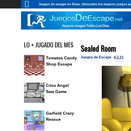
Juegos de escape en línea: ¡Descubre los mejores juegos pa
LO + JUGADO DEL MES
Sealed Room
Juegos de Escape
4.2.21
Tomatea Candy
Shop Escape
Criss Angel
Saw Game
Garfield Crazy
Rescue