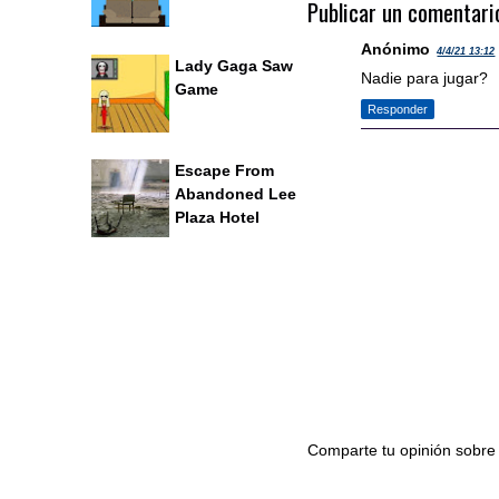
Publicar un comentari
Anónimo
4/4/21 13:12
Lady Gaga Saw
Nadie para jugar?
Game
Responder
Escape From
Abandoned Lee
Plaza Hotel
Comparte tu opinión sobre 
Ir al editor de comentari