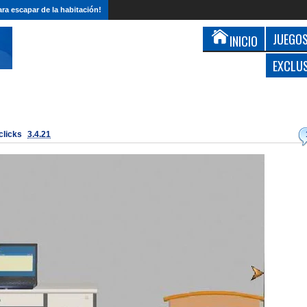
ra escapar de la habitación!
JUEGOS
INICIO
EXCLU
 clicks
3.4.21