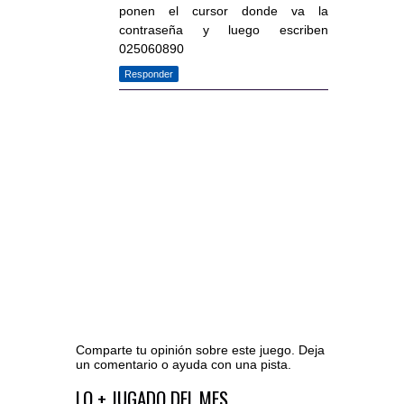
ponen el cursor donde va la
contraseña y luego escriben
025060890
Responder
Comparte tu opinión sobre este juego. Deja
un comentario o ayuda con una pista.
Ir al editor de comentarios
LO + JUGADO DEL MES