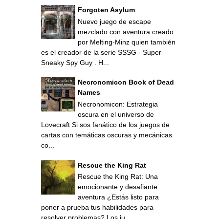
Forgoten Asylum
Nuevo juego de escape
mezclado con aventura creado
por Melting-Minz quien también
es el creador de la serie SSSG - Super
Sneaky Spy Guy . H...
Necronomicon Book of Dead
Names
Necronomicon: Estrategia
oscura en el universo de
Lovecraft Si sos fanático de los juegos de
cartas con temáticas oscuras y mecánicas
co...
Rescue the King Rat
Rescue the King Rat: Una
emocionante y desafiante
aventura ¿Estás listo para
poner a prueba tus habilidades para
resolver problemas? Los ju...