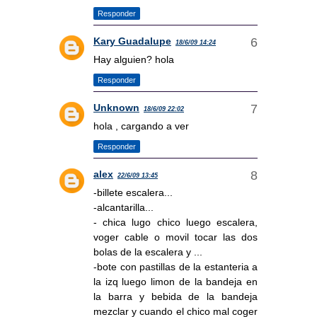
Responder
Kary Guadalupe
18/6/09 14:24
Hay alguien? hola
Responder
Unknown
18/6/09 22:02
hola , cargando a ver
Responder
alex
22/6/09 13:45
-billete escalera...
-alcantarilla...
- chica lugo chico luego escalera,
voger cable o movil tocar las dos
bolas de la escalera y ...
-bote con pastillas de la estanteria a
la izq luego limon de la bandeja en
la barra y bebida de la bandeja
mezclar y cuando el chico mal coger