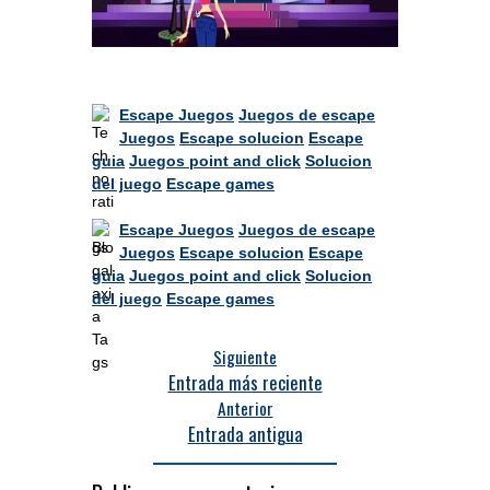
Escape Juegos
Juegos de escape
Juegos
Escape solucion
Escape
guia
Juegos point and click
Solucion
del juego
Escape games
Escape Juegos
Juegos de escape
Juegos
Escape solucion
Escape
guia
Juegos point and click
Solucion
del juego
Escape games
Siguiente
Entrada más reciente
Anterior
Entrada antigua