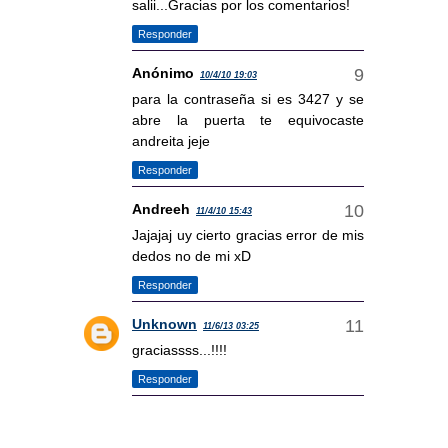
salii...Gracias por los comentarios!
Responder
Anónimo
10/4/10 19:03
para la contraseña si es 3427 y se
abre la puerta te equivocaste
andreita jeje
Responder
Andreeh
11/4/10 15:43
Jajajaj uy cierto gracias error de mis
dedos no de mi xD
Responder
Unknown
11/6/13 03:25
graciassss...!!!!
Responder