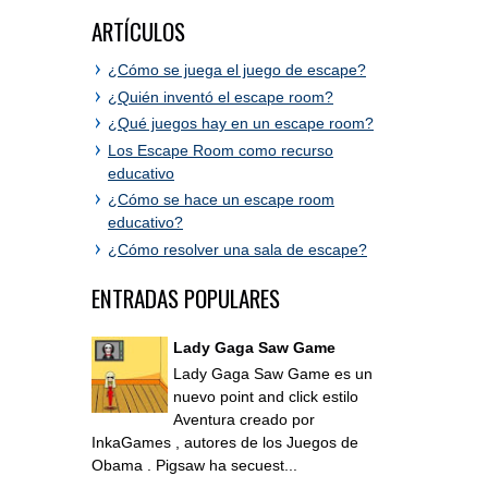
ARTÍCULOS
¿Cómo se juega el juego de escape?
¿Quién inventó el escape room?
¿Qué juegos hay en un escape room?
Los Escape Room como recurso
educativo
¿Cómo se hace un escape room
educativo?
¿Cómo resolver una sala de escape?
ENTRADAS POPULARES
Lady Gaga Saw Game
Lady Gaga Saw Game es un
nuevo point and click estilo
Aventura creado por
InkaGames , autores de los Juegos de
Obama . Pigsaw ha secuest...