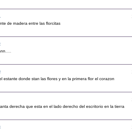
1
ante de madera entre las florcitas
2
nn.....
9
l estante donde stan las flores y en la primera flor el corazon
anta derecha que esta en el lado derecho del escritorio en la tierra
6