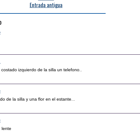
Entrada antigua
o
9
1
costado izquierdo de la silla un telefono..
3
o de la silla y una flor en el estante...
4
 lente