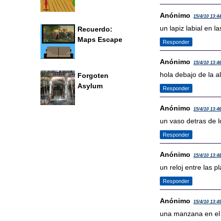
Anónimo
15/4/10 13:4
un lapiz labial en l
Recuerdo:
Maps Escape
Responder
Anónimo
15/4/10 13:4
hola debajo de la a
Forgoten
Asylum
Responder
Anónimo
15/4/10 13:4
un vaso detras de 
Responder
Anónimo
15/4/10 13:4
un reloj entre las p
Responder
Anónimo
15/4/10 13:4
una manzana en el 