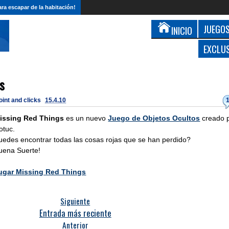
ra escapar de la habitación!
JUEGOS
INICIO
EXCLU
s
oint and clicks
15.4.10
issing Red Things
es un nuevo
Juego de Objetos Ocultos
creado 
otuc.
uedes encontrar todas las cosas rojas que se han perdido?
uena Suerte!
ugar Missing Red Things
Siguiente
Entrada más reciente
Anterior