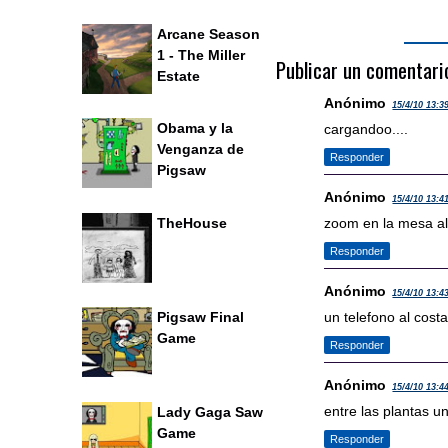
Arcane Season
1 - The Miller
Publicar un comentari
Estate
Anónimo
15/4/10 13:3
Obama y la
cargandoo....
Venganza de
Responder
Pigsaw
Anónimo
15/4/10 13:4
TheHouse
zoom en la mesa al 
Responder
Anónimo
15/4/10 13:4
un telefono al costad
Pigsaw Final
Game
Responder
Anónimo
15/4/10 13:4
entre las plantas un
Lady Gaga Saw
Game
Responder