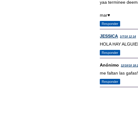
yaa terminee deema
mar♥
Responder
JESSICA
1/7/10 12:14
HOLA HAY ALGUIE
Responder
Anónimo
12/10/10 18:
me faltan las gafas
Responder