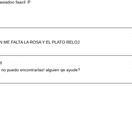
siadoo faacil :P
N ME FALTA LA ROSA Y EL PLATO RELOJ
29
! no puedo encontrarlas! alguien qe ayude?