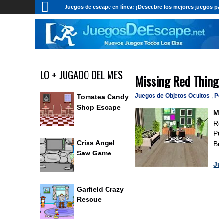
Juegos de escape en línea: ¡Descubre los mejores juegos pa
LO + JUGADO DEL MES
Missing Red Thing
Juegos de Objetos Ocultos
,
P
Tomatea Candy
Shop Escape
M
R
P
Criss Angel
B
Saw Game
J
Garfield Crazy
Rescue