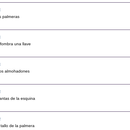
4
as palmeras
6
lfombra una llave
6
los almohadones
8
lantas de la esquina
9
tallo de la palmera