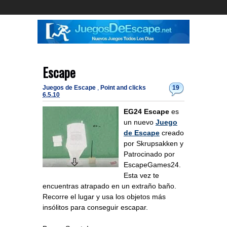
Escape
Juegos de Escape
,
Point and clicks
19
6.5.10
EG24 Escape
es
un nuevo
Juego
de Escape
creado
por Skrupsakken y
Patrocinado por
EscapeGames24.
Esta vez te
encuentras atrapado en un extraño baño.
Recorre el lugar y usa los objetos más
insólitos para conseguir escapar.