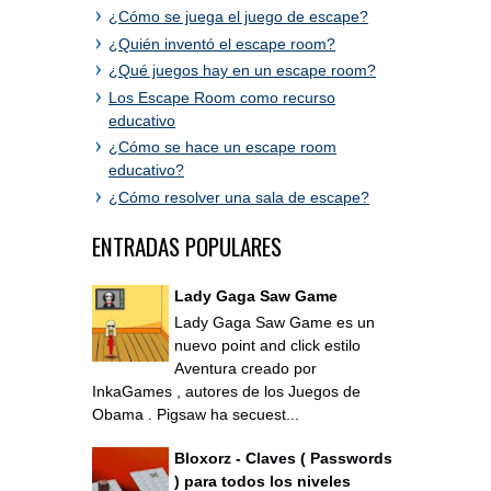
¿Cómo se juega el juego de escape?
¿Quién inventó el escape room?
¿Qué juegos hay en un escape room?
Los Escape Room como recurso
educativo
¿Cómo se hace un escape room
educativo?
¿Cómo resolver una sala de escape?
ENTRADAS POPULARES
Lady Gaga Saw Game
Lady Gaga Saw Game es un
nuevo point and click estilo
Aventura creado por
InkaGames , autores de los Juegos de
Obama . Pigsaw ha secuest...
Bloxorz - Claves ( Passwords
) para todos los niveles