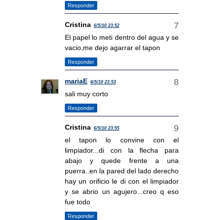
Responder
Cristina
6/5/10 23:52
El papel lo meti dentro del agua y se
vacio,me dejo agarrar el tapon
Responder
mariaE
6/5/10 23:53
sali muy corto
Responder
Cristina
6/5/10 23:55
el tapon lo convine con el
limpiador...di con la flecha para
abajo y quede frente a una
puerra..en la pared del lado derecho
hay un orificio le di con el limpiador
y se abrio un agujero...creo q eso
fue todo
Responder