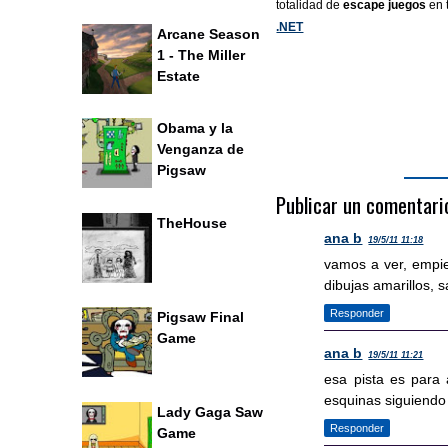
totalidad de
escape juegos
en 
.NET
Arcane Season
1 - The Miller
Estate
Obama y la
Venganza de
Pigsaw
Publicar un comentari
TheHouse
ana b
19/5/11 11:18
vamos a ver, empiez
dibujas amarillos, s
Responder
Pigsaw Final
Game
ana b
19/5/11 11:21
esa pista es para 
esquinas siguiendo 
Lady Gaga Saw
Responder
Game