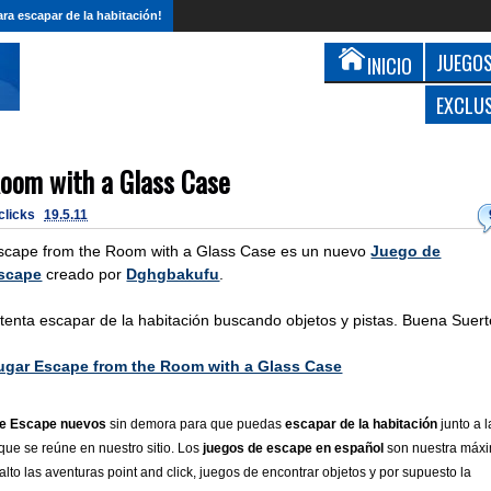
ra escapar de la habitación!
JUEGOS
INICIO
EXCLU
oom with a Glass Case
 clicks
19.5.11
scape from the Room with a Glass Case es un nuevo
Juego de
scape
creado por
Dghgbakufu
.
ntenta escapar de la habitación buscando objetos y pistas. Buena Suert
ugar Escape from the Room with a Glass Case
e Escape nuevos
sin demora para que puedas
escapar de la habitación
junto a l
ue se reúne en nuestro sitio. Los
juegos de escape en español
son nuestra máx
lto las aventuras point and click, juegos de encontrar objetos y por supuesto la