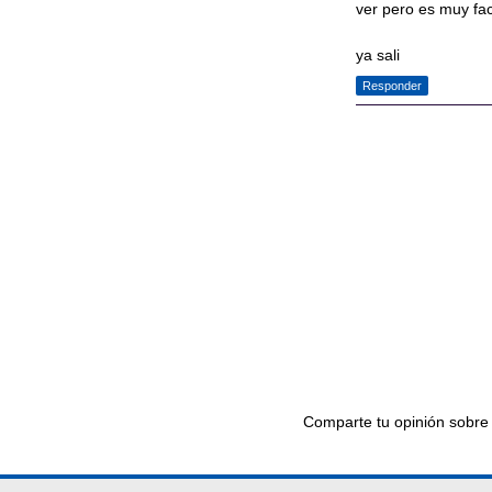
ver pero es muy faci
ya sali
Responder
Comparte tu opinión sobre 
Ir al editor de comentari