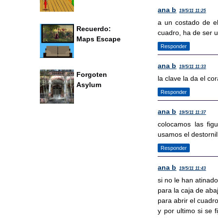
ana b
19/5/11 11:25
a un costado de el
Recuerdo:
cuadro, ha de ser
Maps Escape
Responder
ana b
19/5/11 11:33
Forgoten
la clave la da el c
Asylum
Responder
ana b
19/5/11 11:37
colocamos las figu
usamos el destorni
Responder
ana b
19/5/11 11:43
si no le han atinad
para la caja de abajo
para abrir el cuadr
y por ultimo si se 