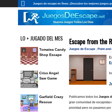
Juegos de escape en línea: ¡Descubre los mejores juegos pa
LO + JUGADO DEL MES
Escape from the R
Juegos de Escape
,
Point and
Tomatea Candy
Shop Escape
E
E
I
Criss Angel
Saw Game
J
Garfield Crazy
Publicamos todos los
Juegos d
Rescue
gran comunidad de escapistas q
prioridad pero no pasamos por a