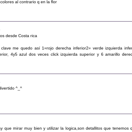
colores al contrario q en la flor
0
dos desde Costa rica
 clave me quedo así 1=rojo derecha inferior2= verde izquierda infer
erior, 4y5 azul dos veces click izquierda superior y 6 amarillo dere
2
ivertido ^_^
 que mirar muy bien y utilizar la logica,son detallitos que tenemos 