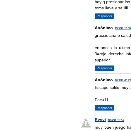
hay q presionar los 
tome llave y saliiiii
Responder
Anónimo
19/5/11 13:3
gracias ana b salu
entonces la ultima
3=rojo derecha inf
superior
Responder
Anónimo
20/5/11 00:2
Escape solito muy d
Facu11
Responder
Rysvi
12/6/11 18:18
muy buen juego hay