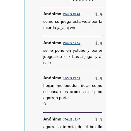
Anónimo
20/4/12 20:20
como se juega esta wea por la
mierda jajjajaj wn
Anónimo
23/4/12 19:05
se le pone en yotube y poner
juegos de lo k bas a jugar y ai
sale
Anónimo
18/5/12 22:39
hoijan me pueden decir como
se pasan los arboles sin q me
agarren porfa
:)
Anónimo
30/6/12 15:47
agarra la termita de el bolcillo