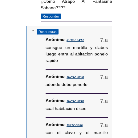
¿Como Atrapo Al Fantasma
Sabana????
Responder
Respuestas
Anónimo
31/1/12 14:57
consgue un martillo y clabos
luego entra al abitacion ponelo
rapido
Anónimo
11/2/12 00:38
adonde debo ponerlo
Anónimo
11/2/12 00:40
cual habitacion dices
Anónimo
1/3/12 23:34
con el clavo y el martillo