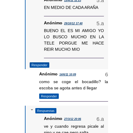
13/4/12 12:25
EN MEDIO DE CADA ARAÑA
Anónimo
29/10/12 17:40
BUENO EL ES MI AMIGO YO
LO BUSCO MUCHO EN LA
TELE PORGUE ME HACE
REIR MUCHO MIO
Responder
Anónimo
14/6/11 10:09
como se coge el bocadillo? la
escoba se agota antes d llegar
Responder
Respuestas
Anónimo
27/3/12 20:06
ve y cuando regresa picale al
piso y se cae pero salta