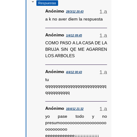
Respuestas
Anónimo
28/3/12 20:43
a k no aver diem la respuesta
Anónimo
1/4/12 09:45
COMO PASO A LA CASA DE LA
BRUJA SIN QE ME AGARREN
LOS ARBOLES
Anónimo
4/4/12 00:43
tu
qqqqqqqqqqqqqqqqqqqqqqqqq
qqqqqqqqqq
Anónimo
16/4/12 21:32
yo pase todo y no
presumooooooooooooooooooo
ooooooooo
eeeeeeeeeeee¡¡¡¡¡¡¡¡¡¡¡¡¡¡¡¡