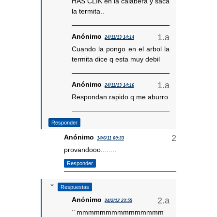
HAS CLIK en la calabera y saca
la termita..
Anónimo
24/11/13 14:14
Cuando la pongo en el arbol la
termita dice q esta muy debil
Anónimo
24/11/13 14:16
Respondan rapido q me aburro
Responder
Anónimo
14/6/11 09:33
provandooo........
Responder
Respuestas
Anónimo
24/2/12 23:55
´´mmmmmmmmmmmmmmm