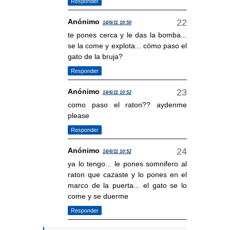
Responder
Anónimo
14/6/11 10:50
te pones cerca y le das la bomba...
se la come y explota... cómo paso el
gato de la bruja?
Responder
Anónimo
14/6/11 10:52
como paso el raton?? aydenme
please
Responder
Anónimo
14/6/11 10:52
ya lo tengo... le pones somnifero al
raton que cazaste y lo pones en el
marco de la puerta... el gato se lo
come y se duerme
Responder