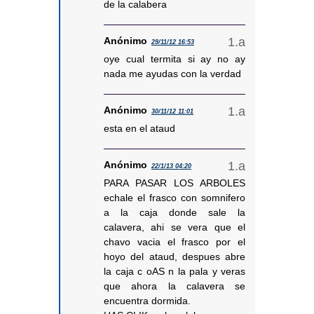
de la calabera
Anónimo
29/11/12 16:53
oye cual termita si ay no ay
nada me ayudas con la verdad
Anónimo
30/11/12 11:01
esta en el ataud
Anónimo
22/1/13 04:20
PARA PASAR LOS ARBOLES
echale el frasco con somnifero
a la caja donde sale la
calavera, ahi se vera que el
chavo vacia el frasco por el
hoyo del ataud, despues abre
la caja c oAS n la pala y veras
que ahora la calavera se
encuentra dormida.