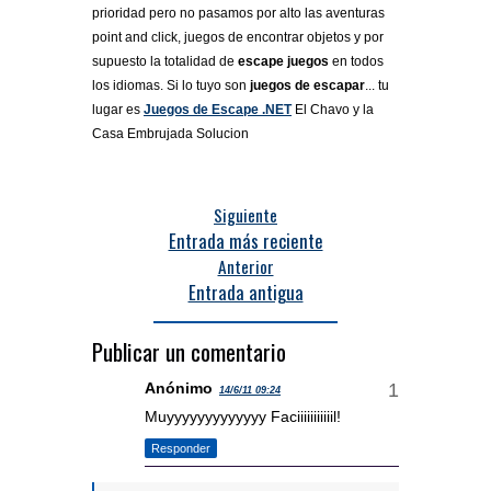
prioridad pero no pasamos por alto las aventuras
point and click, juegos de encontrar objetos y por
supuesto la totalidad de
escape juegos
en todos
los idiomas. Si lo tuyo son
juegos de escapar
... tu
lugar es
Juegos de Escape .NET
El Chavo y la
Casa Embrujada Solucion
Siguiente
Entrada más reciente
Anterior
Entrada antigua
Publicar un comentario
Anónimo
14/6/11 09:24
Muyyyyyyyyyyyyy Faciiiiiiiiiiil!
Responder