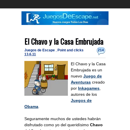
El Chavo y la Casa Embrujada
Juegos de Escape
,
Point and clicks
214
13.6.11
El Chavo y la Casa
Embrujada es un
nuevo
Juego de
Aventuras
creado
por
Inkagames
,
autores de los
Juegos de
Obama
.
Seguramente muchos de ustedes habrán
disfrutado como yo del queridísimo
Chavo