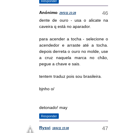
Responder
Anónimo
29/5/11 23:28
dente de ouro - usa o alicate na
caveira q está no aparador.
para acender a tocha - selecione o
acendedor e arraste até a tocha.
depois derreta o ouro no molde, use
a cruz naquela marca no chão,
pegue a chave e sais.
tentem traduz pois sou brasileira.
bjnho o/
detonado! may
Responder
Rysvi
18/6/11 15:08