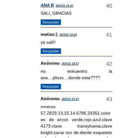
ANA B
26/5/11 14:22
SALI, GRACIAS
Responder
matias:)
26/5/11 14:23
ya sali!!
Responder
Anónimo
26/5/11 18:17
no enkuentro la
asa....plisss....donde esta????
Responder
Anónimo
26/5/11 23:27
nmeros
57,2829,13,15,14.6786.24351.color
es de arcos verde,rojo,azul.clave
4173.clave transylvania,clave
knight.sacar oro de diente esqueleto