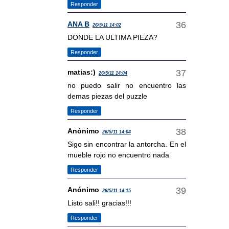
Responder
ANA B
26/5/11 14:02
DONDE LA ULTIMA PIEZA?
Responder
matias:)
26/5/11 14:04
no puedo salir no encuentro las
demas piezas del puzzle
Responder
Anónimo
26/5/11 14:04
Sigo sin encontrar la antorcha. En el
mueble rojo no encuentro nada
Responder
Anónimo
26/5/11 14:15
Listo sali!! gracias!!!
Responder