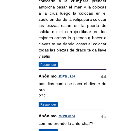
colocarlo a la cruz,para prender
antorcha pasar el iman y la colocas
a la cruz luego la colocas en el
suelo en donde la valija,para colocar
las piezas estan en la puerta de
salida en el cerrojo.clikear en los
cajones armas lo q tenes q hacer o
claves te va dando cosas.al colocar
todas las piezas de dracu te da llave
y salis
Responder
Anónimo
27/5/11 18:26
por dios como se saca el diente de
oro
???
Responder
Anónimo
28/5/11 00:36
commo prendo la antorcha??