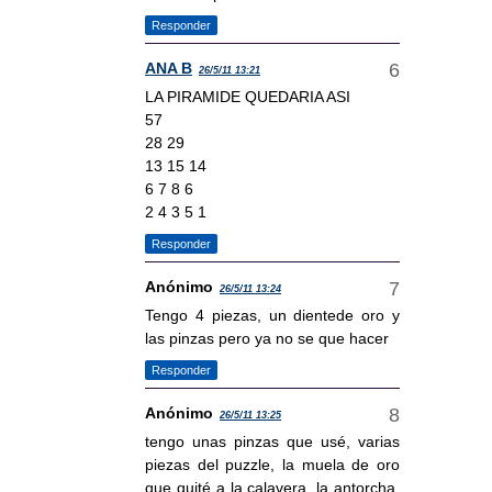
Responder
ANA B
26/5/11 13:21
LA PIRAMIDE QUEDARIA ASI
57
28 29
13 15 14
6 7 8 6
2 4 3 5 1
Responder
Anónimo
26/5/11 13:24
Tengo 4 piezas, un dientede oro y
las pinzas pero ya no se que hacer
Responder
Anónimo
26/5/11 13:25
tengo unas pinzas que usé, varias
piezas del puzzle, la muela de oro
que quité a la calavera, la antorcha,