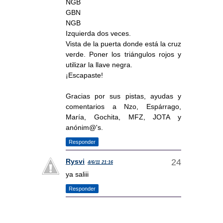
NGB
GBN
NGB
Izquierda dos veces.
Vista de la puerta donde está la cruz
verde. Poner los triángulos rojos y
utilizar la llave negra.
¡Escapaste!
Gracias por sus pistas, ayudas y
comentarios a Nzo, Espárrago,
María, Gochita, MFZ, JOTA y
anónim@'s.
Responder
Rysvi
4/6/11 21:16
ya saliii
Responder