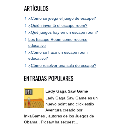
ARTÍCULOS
¿Cómo se juega el juego de escape?
¿Quién inventó el escape room?
¿Qué juegos hay en un escape room?
Los Escape Room como recurso
educativo
¿Cómo se hace un escape room
educativo?
¿Cómo resolver una sala de escape?
ENTRADAS POPULARES
Lady Gaga Saw Game
Lady Gaga Saw Game es un
nuevo point and click estilo
Aventura creado por
InkaGames , autores de los Juegos de
Obama . Pigsaw ha secuest...