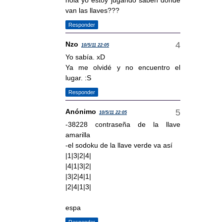
hola yo estoy jugando saben donde
van las llaves???
Responder
Nzo
10/5/11 22:05
Yo sabía. xD
Ya me olvidé y no encuentro el
lugar. :S
Responder
Anónimo
10/5/11 22:05
-38228 contraseña de la llave
amarilla
-el sodoku de la llave verde va así
|1|3|2|4|
|4|1|3|2|
|3|2|4|1|
|2|4|1|3|
espa
Responder