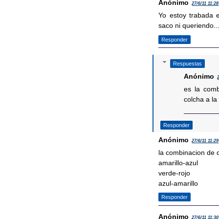
Anónimo
27/6/11 11:28
Yo estoy trabada e
saco ni queriendo..
Responder
Respuestas
Anónimo
es la comb
colcha a la
Responder
Anónimo
27/6/11 11:29
la combinacion de 
amarillo-azul
verde-rojo
azul-amarillo
Responder
Anónimo
27/6/11 11:30