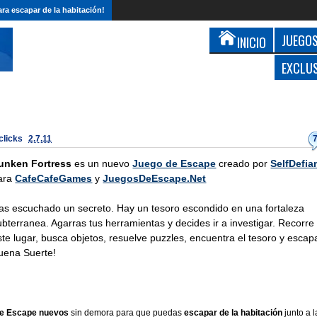
ra escapar de la habitación!
JUEGOS
INICIO
EXCLU
 clicks
2.7.11
unken Fortress
es un nuevo
Juego de Escape
creado por
SelfDefia
ara
CafeCafeGames
y
JuegosDeEscape.Net
as escuchado un secreto. Hay un tesoro escondido en una fortaleza
ubterranea. Agarras tus herramientas y decides ir a investigar. Recorre
ste lugar, busca objetos, resuelve puzzles, encuentra el tesoro y escap
uena Suerte!
e Escape nuevos
sin demora para que puedas
escapar de la habitación
junto a l