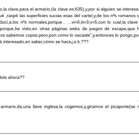
o,la clave,para el armario,(la clave es:635),y,por si alguien se interesa
é ,raspé las superficies sucias esas del cartel,y,de los nºs romanos 
ducí,a,los nºs normales,porque... ...vi=6;iii=3;v=5,con lo cual,la clave
,porque,he visto,en otras páginas webs de juegos de escape,que 
odos sabemos copiar,pero,pon como lo sacaste",y,entonces lo pongo,por
tá interesado,en saber,cómo se hace¿o.k.???
dolo ahora??
 armario,da,una llave inglesa,la cogemos,y,giramos el picaporte(se 