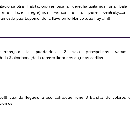
ación,a,otra habitación,(vamos,a,la derecha,quitamos una bala
 una llave negra),nos vamos a la parte central,y,con
amos,la puerta,poniendo,la llave,en lo blanco ,que hay ahí!!!
eternos,por la puerta,de,la 2 sala principal,nos vamos,a
o,la 3 almohada,de la tercera litera,nos da,unas cerillas.
do!!! cuando llegueis a ese cofre,que tiene 3 bandas de colores 
ción es