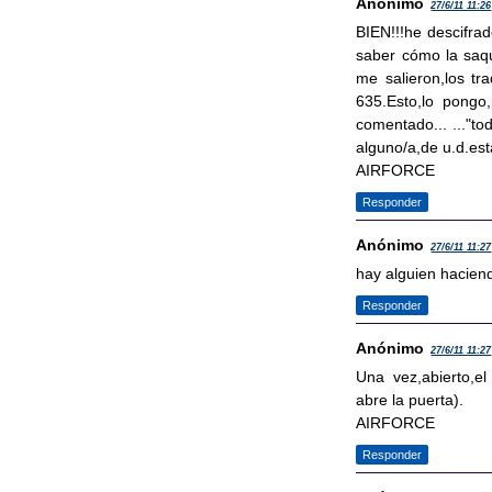
Anónimo
27/6/11 11:26
BIEN!!!he descifrad
saber cómo la saqu
me salieron,los tra
635.Esto,lo pongo
comentado... ..."t
alguno/a,de u.d.es
AIRFORCE
Responder
Anónimo
27/6/11 11:27
hay alguien hacien
Responder
Anónimo
27/6/11 11:27
Una vez,abierto,el
abre la puerta).
AIRFORCE
Responder