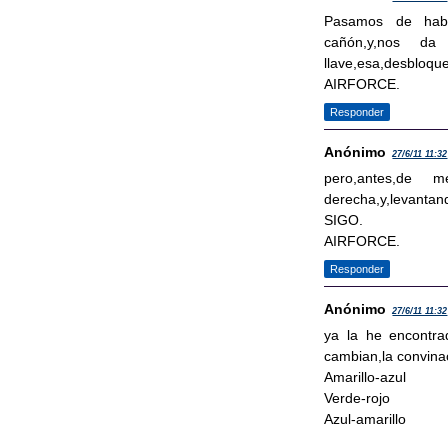
Pasamos de habit
cañón,y,nos da
llave,esa,desbloque
AIRFORCE.
Responder
Anónimo
27/6/11 11:32
pero,antes,de m
derecha,y,levantand
SIGO.
AIRFORCE.
Responder
Anónimo
27/6/11 11:32
ya la he encontra
cambian,la convina
Amarillo-azul
Verde-rojo
Azul-amarillo