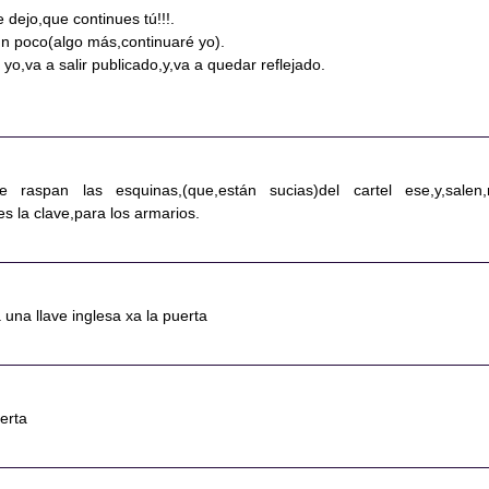
 dejo,que continues tú!!!.
n poco(algo más,continuaré yo).
yo,va a salir publicado,y,va a quedar reflejado.
 raspan las esquinas,(que,están sucias)del cartel ese,y,salen,
s la clave,para los armarios.
 una llave inglesa xa la puerta
uerta