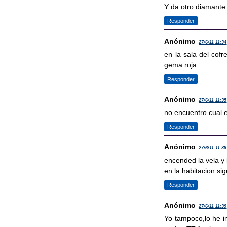
Y da otro diamante
Responder
Anónimo
27/6/11 11:34
en la sala del cofr
gema roja
Responder
Anónimo
27/6/11 11:35
no encuentro cual 
Responder
Anónimo
27/6/11 11:38
encended la vela y 
en la habitacion si
Responder
Anónimo
27/6/11 11:39
Yo tampoco,lo he i