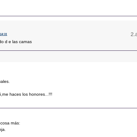
 14:31
ado d e las camas
uales.
,me haces los honores...!!!
a cosa más:
ja.