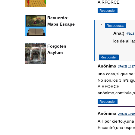
AIRFORCE.
Responder
Recuerdo:
Maps Escape
Respuestas
Ana:)
4/6/13
los de al l
Forgoten
Asylum
Responder
Anónimo
27/6/11 11:17
una cosa,si que se:
No son,los 3 nºs ig
AIRFORCE.
anónimo,continúa,si
Responder
Anónimo
27/6/11 11:19
AH,por cierto,y,un
Encontré,una espon