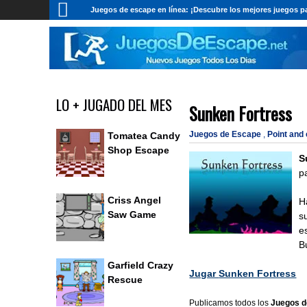
Juegos de escape en línea: ¡Descubre los mejores juegos pa
LO + JUGADO DEL MES
Sunken Fortress
Juegos de Escape
,
Point and
Tomatea Candy
Shop Escape
S
p
Criss Angel
H
Saw Game
s
e
B
Garfield Crazy
Jugar
Sunken Fortress
Rescue
Publicamos todos los
Juegos d