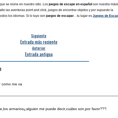
ue se reúne en nuestro sitio. Los
juegos de escape en español
son nuestra máx
lto las aventuras point and click, juegos de encontrar objetos y por supuesto la
todos los idiomas. Si lo tuyo son
juegos de escapar
... tu lugar es
Juegos de Esca
Siguiente
Entrada más reciente
Anterior
Entrada antigua
o
r como me va
de,los armarios¿alguien me puede decir,cuáles son,por favor???.