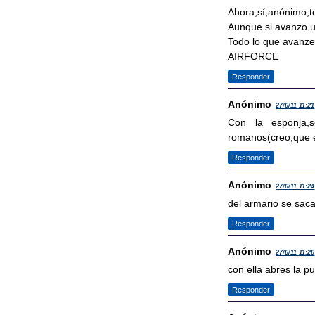
Ahora,sí,anónimo,te
Aunque si avanzo u
Todo lo que avanze 
AIRFORCE
Responder
Anónimo
27/6/11 11:21
Con la esponja,se
romanos(creo,que e
Responder
Anónimo
27/6/11 11:24
del armario se saca
Responder
Anónimo
27/6/11 11:26
con ella abres la p
Responder