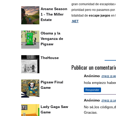
gran comunidad de escapistas q
Arcane Season
prioridad pero no pasamos por a
1 - The Miller
totalidad de
escape juegos
en 
Estate
.NET
Obama y la
Venganza de
Pigsaw
TheHouse
Publicar un comentari
Anónimo
27/6/11 11:06
Pigsaw Final
hola empiezo habe
Game
Responder
Anónimo
27/6/11 11:14
Lady Gaga Saw
No sé,los códigos,
Game
Gracias.