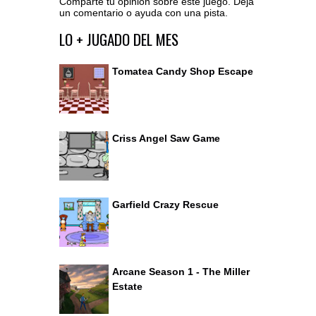
Comparte tu opinión sobre este juego. Deja
un comentario o ayuda con una pista.
Ir al editor de comentarios
LO + JUGADO DEL MES
Tomatea Candy Shop Escape
Criss Angel Saw Game
Garfield Crazy Rescue
Arcane Season 1 - The Miller
Estate