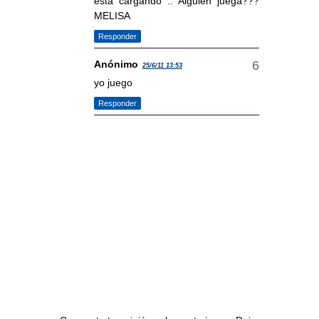
esta cargando .. Alguien juega???
MELISA
Responder
Anónimo
25/6/11 13:53
yo juego
Responder