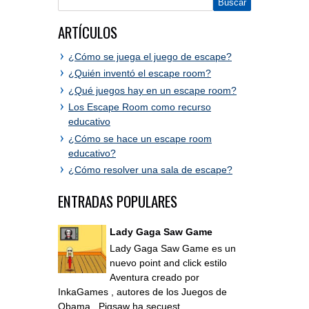
ARTÍCULOS
¿Cómo se juega el juego de escape?
¿Quién inventó el escape room?
¿Qué juegos hay en un escape room?
Los Escape Room como recurso
educativo
¿Cómo se hace un escape room
educativo?
¿Cómo resolver una sala de escape?
ENTRADAS POPULARES
Lady Gaga Saw Game
Lady Gaga Saw Game es un
nuevo point and click estilo
Aventura creado por
InkaGames , autores de los Juegos de
Obama . Pigsaw ha secuest...