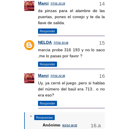
Marci
7/7/11 23:15
da pinzas para el alambre de las
puertas, pones el conejo y te da la
llave de salida.
Responder
NELDA
7/7/11 23:16
marcia probe 316 193 y no lo saco
,me lo pasas por favor ?
Responder
Marci
7/7/11 23:30
Uy, ya cerré el juego..pero si hablas
del número del baúl era 713.. o no
era eso?
Responder
Respuestas
Anónimo
9/2/14 18:52