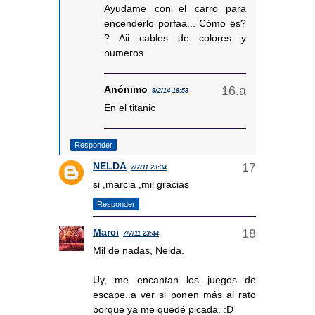
Ayudame con el carro para
encenderlo porfaa... Cómo es?
? Aii cables de colores y
numeros
Anónimo
9/2/14 18:53
En el titanic
Responder
NELDA
7/7/11 23:34
si ,marcia ,mil gracias
Responder
Marci
7/7/11 23:44
Mil de nadas, Nelda.
Uy, me encantan los juegos de
escape..a ver si ponen más al rato
porque ya me quedé picada. :D