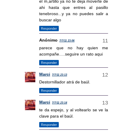
el m,artillo ya no te deja moverte de
ahi hasta que entres al pasillo
tenebroso...y ya no puedes salir a
buscar algo
Responder
Anónimo
7/7/11 23:06
parece que no hay quien me
acompañe.....seguire un rato aqui
Responder
Marci
7/7/11 23:13
Destornillador atrá de baúl.
Responder
Marci
7/7/11 23:14
te da espejo, y al voltearlo se ve la
clave para el baúl.
Responder