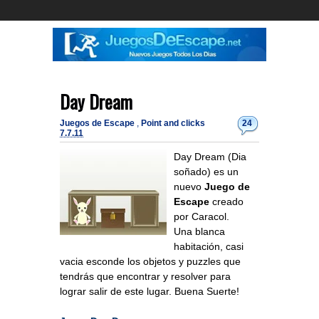
Day Dream
Juegos de Escape
,
Point and clicks
24
7.7.11
Day Dream (Dia
soñado) es un
nuevo
Juego de
Escape
creado
por Caracol.
Una blanca
habitación, casi
vacia esconde los objetos y puzzles que
tendrás que encontrar y resolver para
lograr salir de este lugar. Buena Suerte!