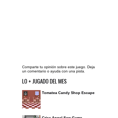
Comparte tu opinión sobre este juego. Deja
un comentario o ayuda con una pista.
Ir al editor de comentarios
LO + JUGADO DEL MES
Tomatea Candy Shop Escape
Criss Angel Saw Game