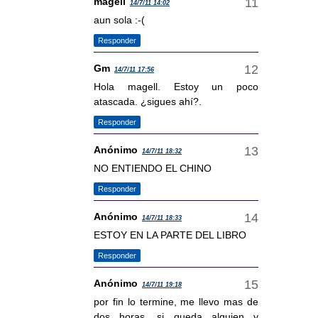
magell
14/7/11 14:02
aun sola :-(
Responder
Gm
14/7/11 17:56
Hola magell. Estoy un poco
atascada. ¿sigues ahí?.
Responder
Anónimo
14/7/11 18:32
NO ENTIENDO EL CHINO
Responder
Anónimo
14/7/11 18:33
ESTOY EN LA PARTE DEL LIBRO
Responder
Anónimo
14/7/11 19:18
por fin lo termine, me llevo mas de
dos horas, si queda alguien y