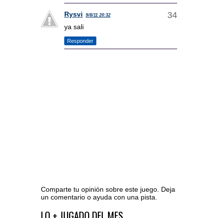
Rysvi
9/8/11 20:32
ya sali
Responder
Comparte tu opinión sobre este juego. Deja
un comentario o ayuda con una pista.
Ir al editor de comentarios
LO + JUGADO DEL MES