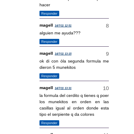
hacer
Responder
magell
14/7/11 12:51
alguien me ayuda???
Responder
magell
14/7/11 13:15
ok di con òla segunda formula me
dieron 5 munekitos
Responder
magell
14/7/11 13:31
la formula del cerdito q tienes q poer
los munekitos en orden en las
casillas igual al orden donde esta
tipo el serpiente q da colores
Responder