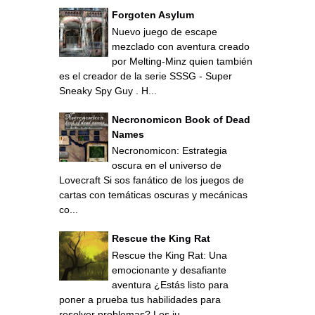
Forgoten Asylum
Nuevo juego de escape
mezclado con aventura creado
por Melting-Minz quien también
es el creador de la serie SSSG - Super
Sneaky Spy Guy . H...
Necronomicon Book of Dead
Names
Necronomicon: Estrategia
oscura en el universo de
Lovecraft Si sos fanático de los juegos de
cartas con temáticas oscuras y mecánicas
co...
Rescue the King Rat
Rescue the King Rat: Una
emocionante y desafiante
aventura ¿Estás listo para
poner a prueba tus habilidades para
resolver problemas? Los ju...