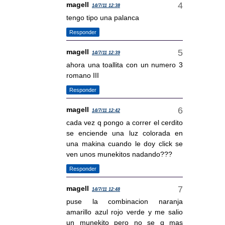
magell
14/7/11 12:38
tengo tipo una palanca
Responder
magell
14/7/11 12:39
ahora una toallita con un numero 3
romano III
Responder
magell
14/7/11 12:42
cada vez q pongo a correr el cerdito
se enciende una luz colorada en
una makina cuando le doy click se
ven unos munekitos nadando???
Responder
magell
14/7/11 12:48
puse la combinacion naranja
amarillo azul rojo verde y me salio
un munekito pero no se q mas