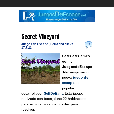
Secret Vineyard
Juegos de Escape
,
Point and clicks
83
17.7.11
CafeCafeGames.
com
y
JuegosdeEscape
.Net
auspician un
nuevo
juego de
escape
del
popular
desarrollador
SelfDefiant
. Este juego,
realizado con fotos, tiene 22 habitaciones
para explorar y varios puzzles para
resolver.