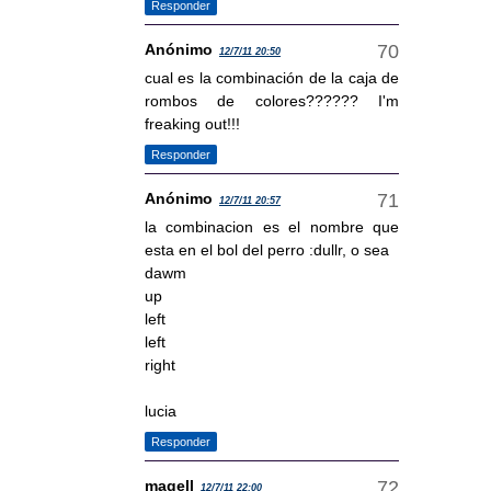
Responder
Anónimo
12/7/11 20:50
cual es la combinación de la caja de
rombos de colores?????? I'm
freaking out!!!
Responder
Anónimo
12/7/11 20:57
la combinacion es el nombre que
esta en el bol del perro :dullr, o sea
dawm
up
left
left
right
lucia
Responder
magell
12/7/11 22:00