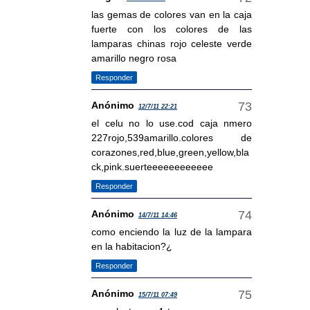
las gemas de colores van en la caja
fuerte con los colores de las
lamparas chinas rojo celeste verde
amarillo negro rosa
Responder
Anónimo
12/7/11 22:21
el celu no lo use.cod caja nmero
227rojo,539amarillo.colores de
corazones,red,blue,green,yellow,bla
ck,pink.suerteeeeeeeeeeee
Responder
Anónimo
14/7/11 14:46
como enciendo la luz de la lampara
en la habitacion?¿
Responder
Anónimo
15/7/11 07:49