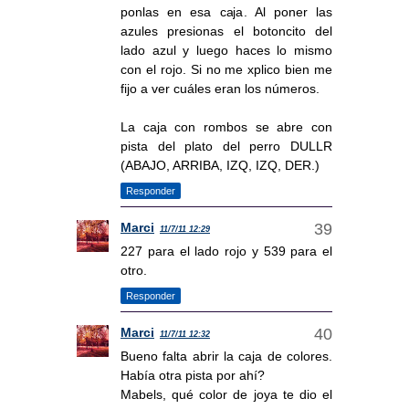
ponlas en esa caja. Al poner las
azules presionas el botoncito del
lado azul y luego haces lo mismo
con el rojo. Si no me xplico bien me
fijo a ver cuáles eran los números.
La caja con rombos se abre con
pista del plato del perro DULLR
(ABAJO, ARRIBA, IZQ, IZQ, DER.)
Responder
Marci
11/7/11 12:29
227 para el lado rojo y 539 para el
otro.
Responder
Marci
11/7/11 12:32
Bueno falta abrir la caja de colores.
Había otra pista por ahí?
Mabels, qué color de joya te dio el