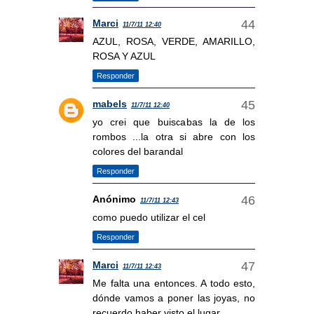
Marci
11/7/11 12:40
AZUL, ROSA, VERDE, AMARILLO,
ROSA Y AZUL
Responder
mabels
11/7/11 12:40
yo crei que buiscabas la de los
rombos ...la otra si abre con los
colores del barandal
Responder
Anónimo
11/7/11 12:43
como puedo utilizar el cel
Responder
Marci
11/7/11 12:43
Me falta una entonces. A todo esto,
dónde vamos a poner las joyas, no
recuerdo haber visto el lugar.