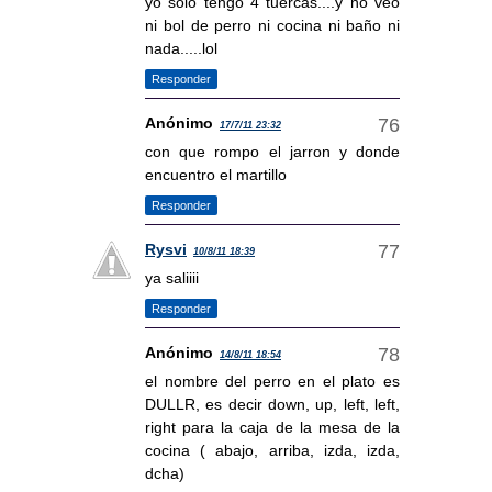
yo solo tengo 4 tuercas....y no veo
ni bol de perro ni cocina ni baño ni
nada.....lol
Responder
Anónimo
17/7/11 23:32
con que rompo el jarron y donde
encuentro el martillo
Responder
Rysvi
10/8/11 18:39
ya saliiii
Responder
Anónimo
14/8/11 18:54
el nombre del perro en el plato es
DULLR, es decir down, up, left, left,
right para la caja de la mesa de la
cocina ( abajo, arriba, izda, izda,
dcha)