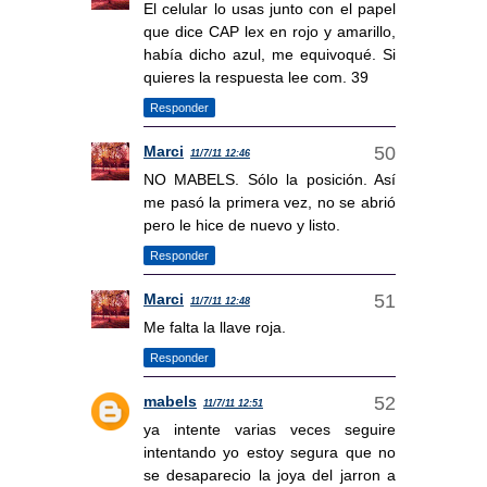
El celular lo usas junto con el papel
que dice CAP lex en rojo y amarillo,
había dicho azul, me equivoqué. Si
quieres la respuesta lee com. 39
Responder
Marci
11/7/11 12:46
NO MABELS. Sólo la posición. Así
me pasó la primera vez, no se abrió
pero le hice de nuevo y listo.
Responder
Marci
11/7/11 12:48
Me falta la llave roja.
Responder
mabels
11/7/11 12:51
ya intente varias veces seguire
intentando yo estoy segura que no
se desaparecio la joya del jarron a