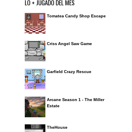
Ir al editor de comentarios
LO + JUGADO DEL MES
Tomatea Candy Shop Escape
Criss Angel Saw Game
Garfield Crazy Rescue
Arcane Season 1 - The Miller
Estate
TheHouse