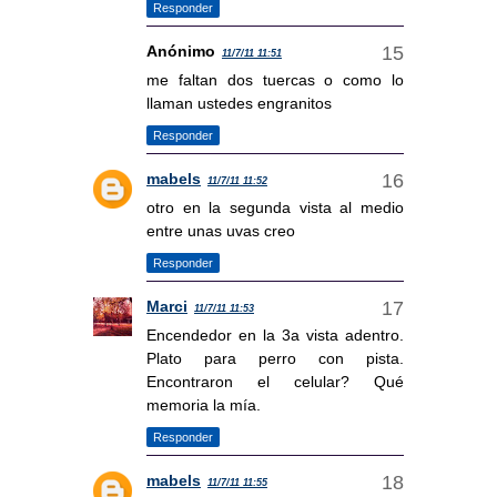
Responder
Anónimo
11/7/11 11:51
me faltan dos tuercas o como lo
llaman ustedes engranitos
Responder
mabels
11/7/11 11:52
otro en la segunda vista al medio
entre unas uvas creo
Responder
Marci
11/7/11 11:53
Encendedor en la 3a vista adentro.
Plato para perro con pista.
Encontraron el celular? Qué
memoria la mía.
Responder
mabels
11/7/11 11:55