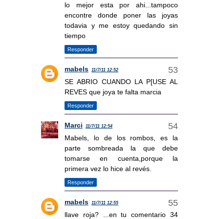
lo mejor esta por ahi...tampoco
encontre donde poner las joyas
todavia y me estoy quedando sin
tiempo
Responder
mabels
11/7/11 12:52
SE ABRIO CUANDO LA P[USE AL
REVES que joya te falta marcia
Responder
Marci
11/7/11 12:54
Mabels, lo de los rombos, es la
parte sombreada la que debe
tomarse en cuenta,porque la
primera vez lo hice al revés.
Responder
mabels
11/7/11 12:55
llave roja? ...en tu comentario 34