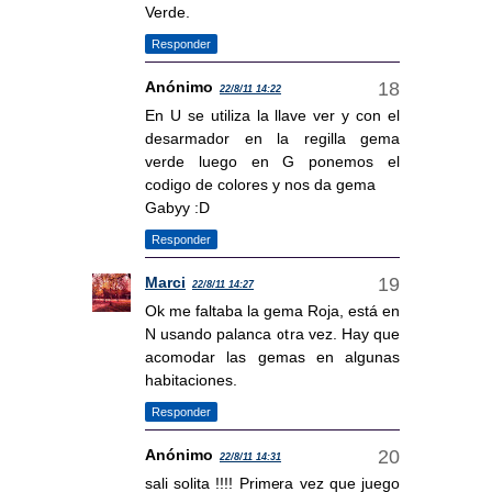
Verde.
Responder
Anónimo
22/8/11 14:22
En U se utiliza la llave ver y con el
desarmador en la regilla gema
verde luego en G ponemos el
codigo de colores y nos da gema
Gabyy :D
Responder
Marci
22/8/11 14:27
Ok me faltaba la gema Roja, está en
N usando palanca otra vez. Hay que
acomodar las gemas en algunas
habitaciones.
Responder
Anónimo
22/8/11 14:31
sali solita !!!! Primera vez que juego