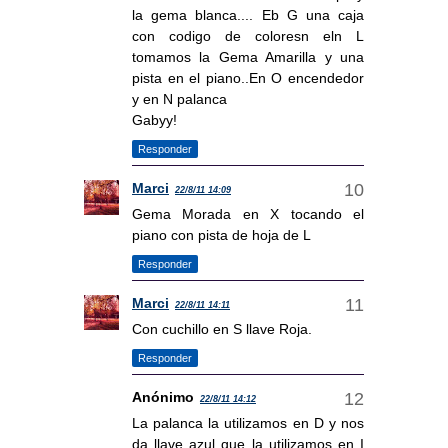
la gema blanca.... Eb G una caja
con codigo de coloresn eln L
tomamos la Gema Amarilla y una
pista en el piano..En O encendedor
y en N palanca
Gabyy!
Responder
Marci
22/8/11 14:09
Gema Morada en X tocando el
piano con pista de hoja de L
Responder
Marci
22/8/11 14:11
Con cuchillo en S llave Roja.
Responder
Anónimo
22/8/11 14:12
La palanca la utilizamos en D y nos
da llave azul que la utilizamos en I