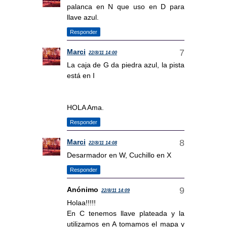
palanca en N que uso en D para
llave azul.
Responder
Marci
22/8/11 14:00
La caja de G da piedra azul, la pista
está en I
HOLA Ama.
Responder
Marci
22/8/11 14:08
Desarmador en W, Cuchillo en X
Responder
Anónimo
22/8/11 14:09
Holaa!!!!!
En C tenemos llave plateada y la
utilizamos en A tomamos el mapa y