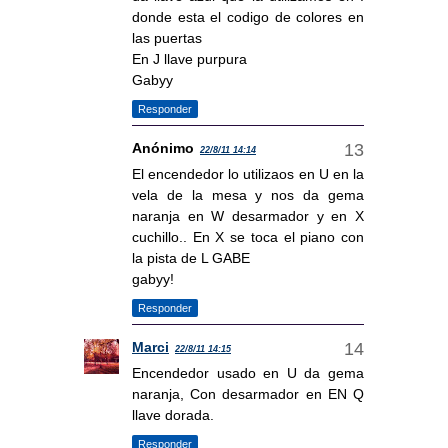
donde esta el codigo de colores en
las puertas
En J llave purpura
Gabyy
Responder
Anónimo
22/8/11 14:14
El encendedor lo utilizaos en U en la
vela de la mesa y nos da gema
naranja en W desarmador y en X
cuchillo.. En X se toca el piano con
la pista de L GABE
gabyy!
Responder
Marci
22/8/11 14:15
Encendedor usado en U da gema
naranja, Con desarmador en EN Q
llave dorada.
Responder