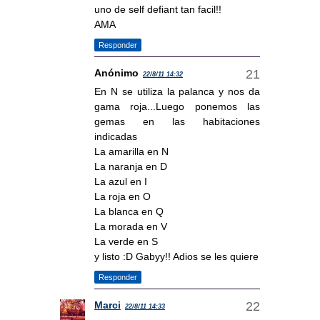
uno de self defiant tan facil!!
AMA
Responder
Anónimo
22/8/11 14:32
En N se utiliza la palanca y nos da
gama roja...Luego ponemos las
gemas en las habitaciones
indicadas
La amarilla en N
La naranja en D
La azul en I
La roja en O
La blanca en Q
La morada en V
La verde en S
y listo :D Gabyy!! Adios se les quiere
Responder
Marci
22/8/11 14:33