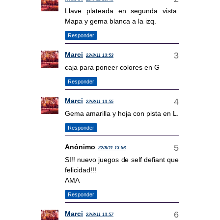
Llave plateada en segunda vista.
Mapa y gema blanca a la izq.
Responder
Marci
22/8/11 13:53
caja para poneer colores en G
Responder
Marci
22/8/11 13:55
Gema amarilla y hoja con pista en L.
Responder
Anónimo
22/8/11 13:56
SI!! nuevo juegos de self defiant que
felicidad!!!
AMA
Responder
Marci
22/8/11 13:57