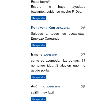
Estas fuera!!!!!
Espero le haya ayudado
bastante...cuidense mucho F. Dean
Responder
Konakona-Kun
22/8/11 15:51
Saludos a todos los escapistas,
Empiezo Cargando.
Responder
Ismene
22/8/11 19:27
como se acomodan las gemas...??
no tengo idea :S alguien que me
ayude porfa...!!!!
Responder
Anónimo
22/8/11 23:05
sali!!!! muy facil
Responder