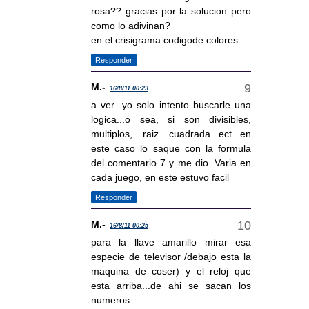
rosa?? gracias por la solucion pero
como lo adivinan?
en el crisigrama codigode colores
Responder
M.-
16/8/11 00:23
a ver...yo solo intento buscarle una
logica...o sea, si son divisibles,
multiplos, raiz cuadrada...ect...en
este caso lo saque con la formula
del comentario 7 y me dio. Varia en
cada juego, en este estuvo facil
Responder
M.-
16/8/11 00:25
para la llave amarillo mirar esa
especie de televisor /debajo esta la
maquina de coser) y el reloj que
esta arriba...de ahi se sacan los
numeros