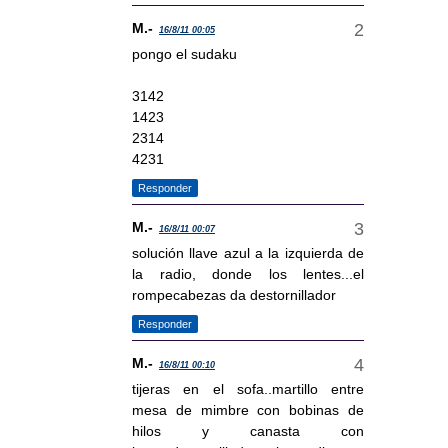
M.-
16/8/11 00:05
pongo el sudaku
3142
1423
2314
4231
Responder
M.-
16/8/11 00:07
solución llave azul a la izquierda de
la radio, donde los lentes...el
rompecabezas da destornillador
Responder
M.-
16/8/11 00:10
tijeras en el sofa..martillo entre
mesa de mimbre con bobinas de
hilos y canasta con