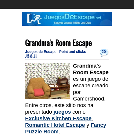
Grandma's Room Escape
Juegos de Escape
,
Point and clicks
20
15.8.11
Grandma's
Room Escape
es un juego de
escape creado
por
Gamershood.
Entre otros, este sitio nos ha
presentado
juegos
como
Exclusive Kitchen Escape
,
Romantic Hotel Escape
y
Fancy
Puzzle Room
.