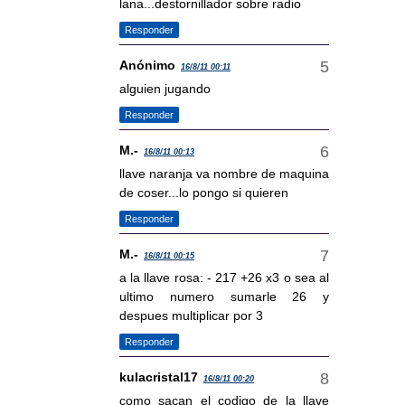
lana...destornillador sobre radio
Responder
Anónimo
16/8/11 00:11
alguien jugando
Responder
M.-
16/8/11 00:13
llave naranja va nombre de maquina
de coser...lo pongo si quieren
Responder
M.-
16/8/11 00:15
a la llave rosa: - 217 +26 x3 o sea al
ultimo numero sumarle 26 y
despues multiplicar por 3
Responder
kulacristal17
16/8/11 00:20
como sacan el codigo de la llave