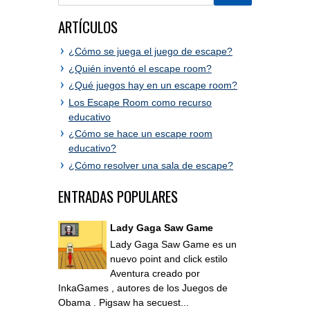
ARTÍCULOS
¿Cómo se juega el juego de escape?
¿Quién inventó el escape room?
¿Qué juegos hay en un escape room?
Los Escape Room como recurso
educativo
¿Cómo se hace un escape room
educativo?
¿Cómo resolver una sala de escape?
ENTRADAS POPULARES
Lady Gaga Saw Game
Lady Gaga Saw Game es un
nuevo point and click estilo
Aventura creado por
InkaGames , autores de los Juegos de
Obama . Pigsaw ha secuest...