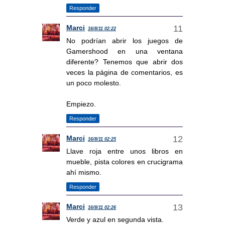
Responder
Marci
16/8/11 02:22
No podrían abrir los juegos de
Gamershood en una ventana
diferente? Tenemos que abrir dos
veces la página de comentarios, es
un poco molesto.
Empiezo.
Responder
Marci
16/8/11 02:25
Llave roja entre unos libros en
mueble, pista colores en crucigrama
ahí mismo.
Responder
Marci
16/8/11 02:26
Verde y azul en segunda vista.