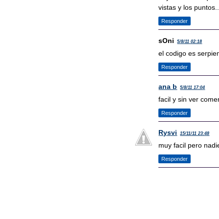
vistas y los puntos.
Responder
sOni
5/8/11 02:18
el codigo es serpie
Responder
ana b
5/8/11 17:04
facil y sin ver come
Responder
Rysvi
15/11/11 23:48
muy facil pero nadi
Responder