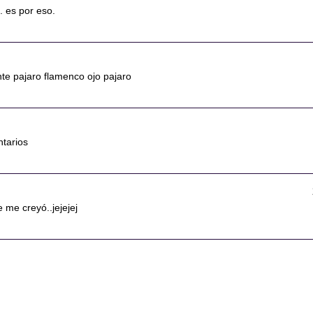
.. es por eso.
nte pajaro flamenco ojo pajaro
ntarios
e me creyó..jejejej