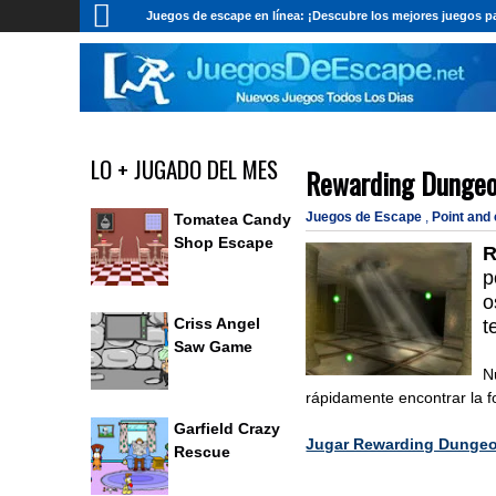
Juegos de escape en línea: ¡Descubre los mejores juegos pa
LO + JUGADO DEL MES
Rewarding Dungeo
Juegos de Escape
,
Point and
Tomatea Candy
Shop Escape
R
p
o
Criss Angel
t
Saw Game
N
rápidamente encontrar la 
Garfield Crazy
Jugar Rewarding Dunge
Rescue