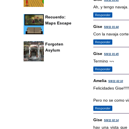
5/8/11 01:43
Ah, y tengo navaja.
Responder
Recuerdo:
Maps Escape
Gise
5/8/11 01:44
Con la navaja corte
Responder
Forgoten
Asylum
Gise
5/8/11 01:45
Termino ¬¬
Responder
Amelia
5/8/11 02:10
Felicidades Gise!!!!
Pero no se como vis
Responder
Gise
5/8/11 02:14
hay una vista que