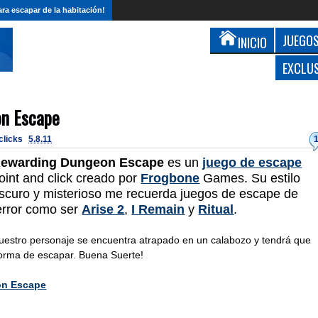
ra escapar de la habitación!
JUEGOS
INICIO
EXCLU
n Escape
 clicks
5.8.11
ewarding Dungeon Escape
es un
juego de escape
oint and click creado por
Frogbone
Games. Su estilo
scuro y misterioso me recuerda juegos de escape de
error como ser
Arise 2
,
I Remain
y
Ritual
.
uestro personaje se encuentra atrapado en un calabozo y tendrá que
forma de escapar. Buena Suerte!
on Escape