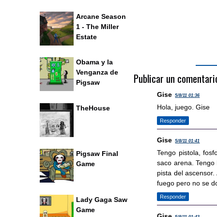
Arcane Season
1 - The Miller
Estate
Obama y la
Venganza de
Publicar un comentari
Pigsaw
Gise
5/8/11 01:36
Hola, juego. Gise
TheHouse
Responder
Gise
5/8/11 01:41
Tengo pistola, fos
Pigsaw Final
saco arena. Tengo 
Game
pista del ascensor
fuego pero no se d
Responder
Lady Gaga Saw
Game
Gise