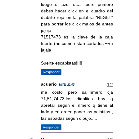
luego el azul etc... pero primero
debes hacer click en el cuadro del
diablito rojo en la palabra *RESET*
para borrar los click malos de antes
jejeje.
71517473 es la clave de la caja
fuerte (no como estan cortados ¬¬ )
jajaja
Suerte escapistas!!!!!
Responder
acuario
3/8/11 22:05
me costo pero sali.nmero cja
71,51,74.73.los diablitos hay q
apretar segun el nmero q tiene al
lado y en orden.poner las pelotitas ,
las espadas segun dibujo.....
Responder