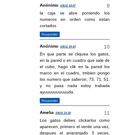
Anónimo
2/8/11 19:07
la caja se abre poniendo los
numeros en orden como estan
cortados
Responder
Anónimo
2/8/11 19:43
En que parte se cliquea los gatos,
en la pared o en cuadro que sale de
el cubo, hago clik en la pared los
marco en el cuadro, tmbien pongo
los numero que salieron, 73, 71, 51,
y no pasa nada estoy trabada
ayuuuuuuuuuuda.
Responder
Amelia
2/8/11 23:20
Los gatos debes clickarlos como
aparecen, primero el verde una vez,
despues el anaranjado 3 veces,