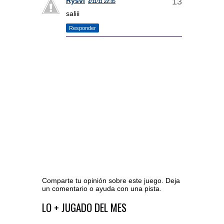
Rysvi
4/11/11 22:45
saliii
Responder
Comparte tu opinión sobre este juego. Deja
un comentario o ayuda con una pista.
Ir al editor de comentarios
LO + JUGADO DEL MES