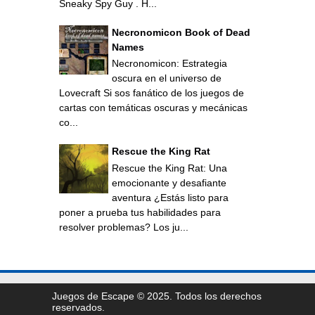
Sneaky Spy Guy . H...
Necronomicon Book of Dead
Names
Necronomicon: Estrategia
oscura en el universo de
Lovecraft Si sos fanático de los juegos de
cartas con temáticas oscuras y mecánicas
co...
Rescue the King Rat
Rescue the King Rat: Una
emocionante y desafiante
aventura ¿Estás listo para
poner a prueba tus habilidades para
resolver problemas? Los ju...
Juegos de Escape © 2025. Todos los derechos
reservados.