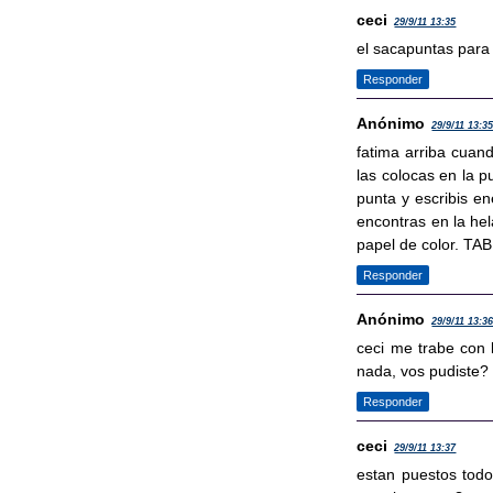
ceci
29/9/11 13:35
el sacapuntas para 
Responder
Anónimo
29/9/11 13:3
fatima arriba cuan
las colocas en la p
punta y escribis en
encontras en la hel
papel de color. TAB
Responder
Anónimo
29/9/11 13:3
ceci me trabe con 
nada, vos pudiste?
Responder
ceci
29/9/11 13:37
estan puestos todo