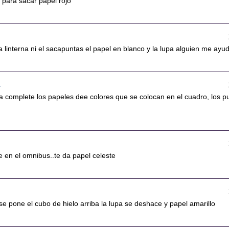
r para sacar papel rojo
a linterna ni el sacapuntas el papel en blanco y la lupa alguien me ayu
3
a complete los papeles dee colores que se colocan en el cuadro, los p
e en el omnibus..te da papel celeste
se pone el cubo de hielo arriba la lupa se deshace y papel amarillo