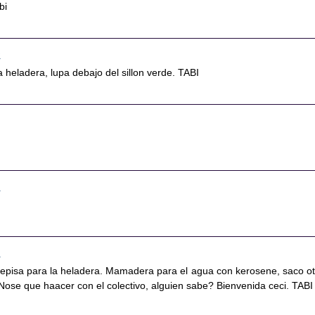
bi
6
a heladera, lupa debajo del sillon verde. TABI
1
2
 repisa para la heladera. Mamadera para el agua con kerosene, saco ot
Nose que haacer con el colectivo, alguien sabe? Bienvenida ceci. TABI