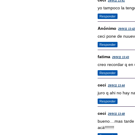
ceci
29/9/11 13:41
yo tampoco la tengo
Responder
Anónimo
29/9/11 13:4
ceci pone de nuuevo
Responder
fatima
29/9/11 13:43
creo recordar q en 
Responder
ceci
29/9/11 13:44
juro q ahi no hay na
Responder
ceci
29/9/11 13:48
bueno....mas tarde 
acà!!!!!!!!