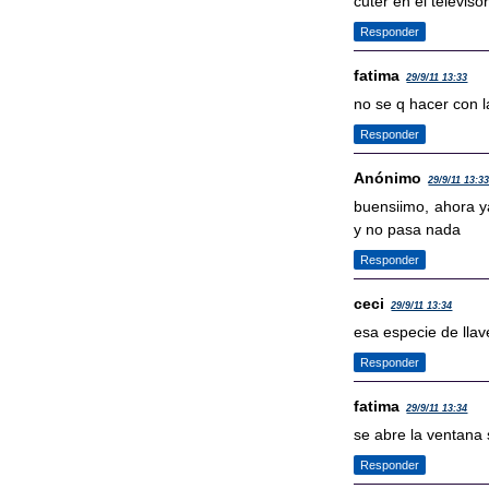
cuter en el televiso
Responder
fatima
29/9/11 13:33
no se q hacer con l
Responder
Anónimo
29/9/11 13:3
buensiimo, ahora y
y no pasa nada
Responder
ceci
29/9/11 13:34
esa especie de llav
Responder
fatima
29/9/11 13:34
se abre la ventana 
Responder