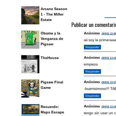
Arcane Season
1 - The Miller
Estate
Publicar un comentari
Anónimo
Obama y la
29/9/11 12:4
Venganza de
aii soy la primeraa
Pigsaw
Responder
Anónimo
TheHouse
29/9/11 13:1
empiezo
Responder
Anónimo
Pigsaw Final
29/9/11 13:1
Game
-buenisimooo!!! TA
Responder
Anónimo
Recuerdo:
29/9/11 13:1
Maps Escape
tengo sin usar un c