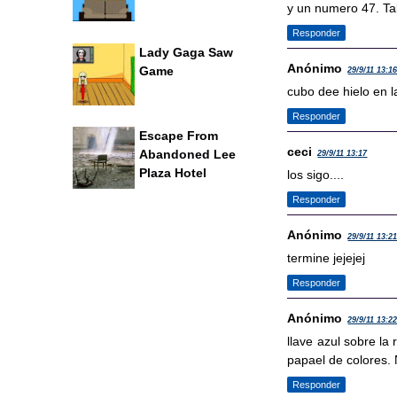
y un numero 47. Ta
Responder
Lady Gaga Saw
Anónimo
Game
29/9/11 13:1
cubo dee hielo en l
Responder
Escape From
ceci
Abandoned Lee
29/9/11 13:17
Plaza Hotel
los sigo....
Responder
Anónimo
29/9/11 13:2
termine jejejej
Responder
Anónimo
29/9/11 13:2
llave azul sobre la
papael de colores. 
Responder