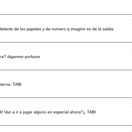
 delante de los papeles y da numero q imagino es de la salida
9
erna? diganme porfavor
9
nterna. TABI
1
ali! Van a ir a jugar alguno en especial ahora?¿ TABI