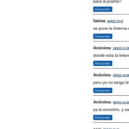
para la puerta?
Responder
fatima
29/9/11 13:37
se pone la linterna
Responder
Anónimo
29/9/11 13:3
donde esta la lint
Responder
Anónimo
29/9/11 13:3
pero yo no tengo li
Responder
Anónimo
29/9/11 13:4
ya la encontre, y s
Responder