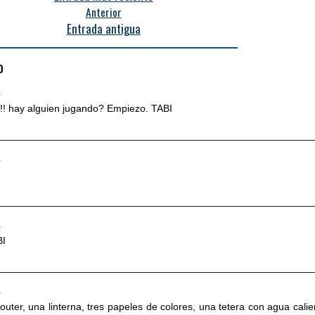
Anterior
Entrada antigua
o
9
a!! hay alguien jugando? Empiezo. TABI
2
3
BI
4
outer, una linterna, tres papeles de colores, una tetera con agua calie