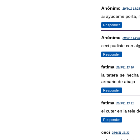
Anónimo
29/9/11 13:2
ai ayudame porfa, n
Responder
Anónimo
29/9/11 13:2
ceci pudiste con al
Responder
fatima
29/9/11 13:30
la tetera se hecha
armario de abajo
Responder
fatima
29/9/11 13:31
el cuter en la tele 
Responder
ceci
29/9/11 13:32