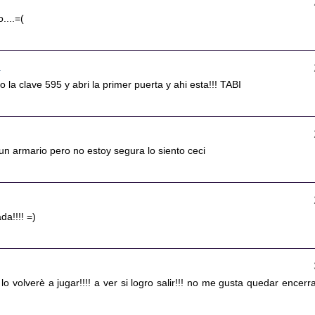
....=(
2
 la clave 595 y abri la primer puerta y ahi esta!!! TABI
un armario pero no estoy segura lo siento ceci
da!!!! =)
lo volverè a jugar!!!! a ver si logro salir!!! no me gusta quedar encerr