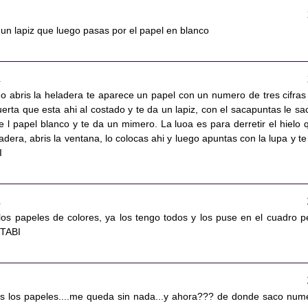
un lapiz que luego pasas por el papel en blanco
5
do abris la heladera te aparece un papel con un numero de tres cifras
uerta que esta ahi al costado y te da un lapiz, con el sacapuntas le sa
e l papel blanco y te da un mimero. La luoa es para derretir el hielo 
adera, abris la ventana, lo colocas ahi y luego apuntas con la lupa y te
I
6
los papeles de colores, ya los tengo todos y los puse en el cuadro p
 TABI
s los papeles....me queda sin nada...y ahora??? de donde saco num