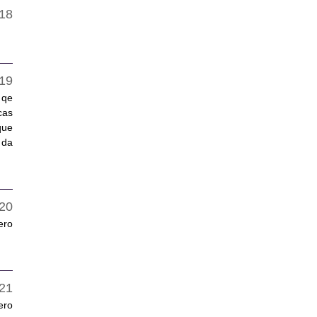
 qe
cas
que
 da
ero
ero