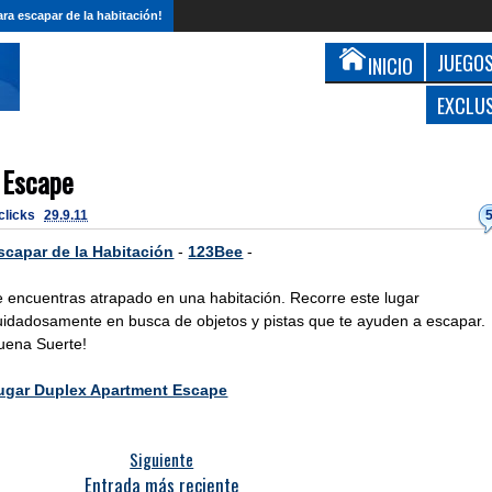
ra escapar de la habitación!
JUEGOS
INICIO
EXCLU
 Escape
 clicks
29.9.11
scapar de la Habitación
-
123Bee
-
e encuentras atrapado en una habitación. Recorre este lugar
uidadosamente en busca de objetos y pistas que te ayuden a escapar.
uena Suerte!
ugar Duplex Apartment Escape
Siguiente
Entrada más reciente