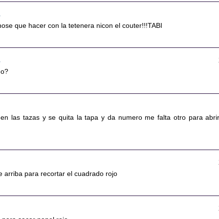
3
ose que hacer con la tetenera nicon el couter!!!TABI
8
go?
 en las tazas y se quita la tapa y da numero me falta otro para abrir
de arriba para recortar el cuadrado rojo