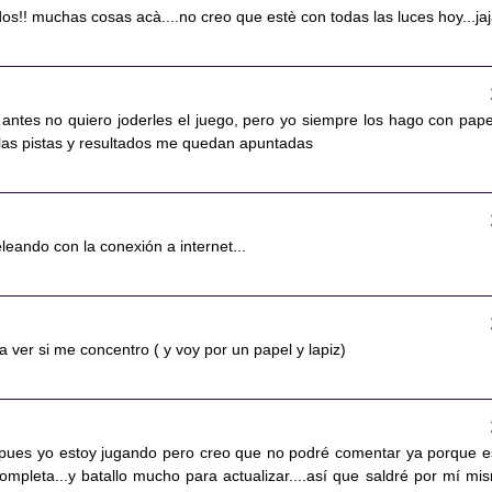
odos!! muchas cosas acà....no creo que estè con todas las luces hoy...ja
ntes no quiero joderles el juego, pero yo siempre los hago con pape
 las pistas y resultados me quedan apuntadas
leando con la conexión a internet...
y a ver si me concentro ( y voy por un papel y lapiz)
pues yo estoy jugando pero creo que no podré comentar ya porque e
ompleta...y batallo mucho para actualizar....así que saldré por mí mi