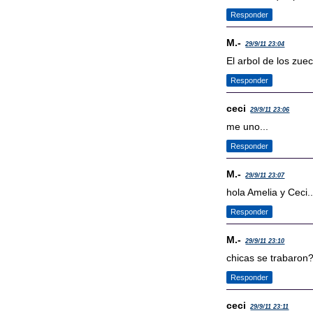
Responder
M.-
29/9/11 23:04
El arbol de los zue
Responder
ceci
29/9/11 23:06
me uno...
Responder
M.-
29/9/11 23:07
hola Amelia y Ceci..
Responder
M.-
29/9/11 23:10
chicas se trabaron?
Responder
ceci
29/9/11 23:11