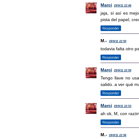
Marci
29/9/11 22:46
jaja, sí así es me
pista del papel, cre
Responder
M.-
29/9/11 22:50
todavia falta otro 
Responder
Marci
29/9/11 22:50
Tengo llave no usa
salido..a ver qué m
Responder
Marci
29/9/11 22:53
ah ok, M, con razó
Responder
M.-
29/9/11 22:56