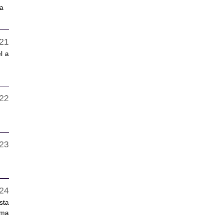
ja
l a
sta
sma