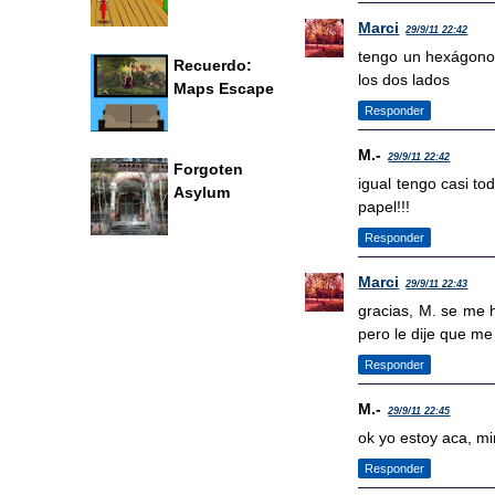
Marci
29/9/11 22:42
tengo un hexágono 
Recuerdo:
los dos lados
Maps Escape
Responder
M.-
29/9/11 22:42
Forgoten
igual tengo casi t
Asylum
papel!!!
Responder
Marci
29/9/11 22:43
gracias, M. se me 
pero le dije que me 
Responder
M.-
29/9/11 22:45
ok yo estoy aca, m
Responder