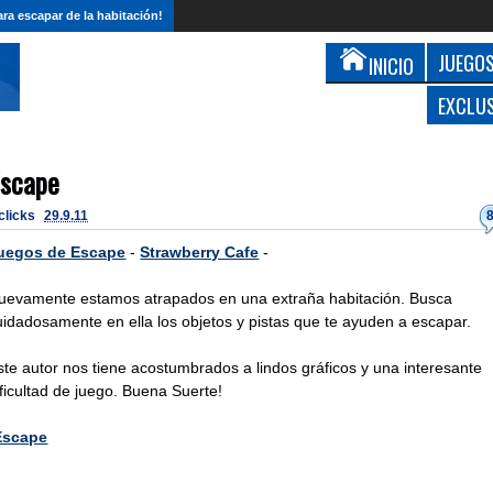
ra escapar de la habitación!
JUEGOS
INICIO
EXCLU
Escape
 clicks
29.9.11
uegos de Escape
-
Strawberry Cafe
-
uevamente estamos atrapados en una extraña habitación. Busca
uidadosamente en ella los objetos y pistas que te ayuden a escapar.
ste autor nos tiene acostumbrados a lindos gráficos y una interesante
ificultad de juego. Buena Suerte!
Escape