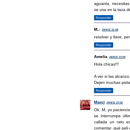
aguanta, necesitas 
se usa en la taza d
Responder
M.-
29/9/11 22:58
resolver y llave, p
Responder
Amelia
29/9/11 23:00
Hola chicas!!!
A ver si las alcanzo.
Dejen muchas pistas
Responder
Marci
29/9/11 23:02
Ok, M, yo pacienci
se interrumpe últ
callada un rato e
comentar..qué peli