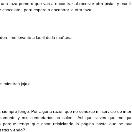
una taza primero que vas a encontrar al rosolver otra pista...y esa ll
e chocolate...pero espera a encontrar la otra taza
erdon...me levante a las 6 de la mañana
..
 mientras jajaja.
a siempre tengo. Por alguna razón que no conozco mi servicio de inter
imamente y mis comnetarios no salen . Así que si ves que me qu
s porque tengo que estar reiniciando la página hasta que se pu
 estás viendo?