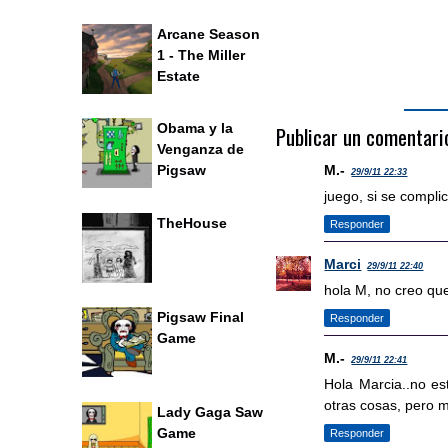
Arcane Season
1 - The Miller
Estate
Obama y la
Publicar un comentari
Venganza de
M.-
Pigsaw
29/9/11 22:33
juego, si se compl
TheHouse
Responder
Marci
29/9/11 22:40
hola M, no creo qu
Pigsaw Final
Responder
Game
M.-
29/9/11 22:41
Hola Marcia..no es
otras cosas, pero 
Lady Gaga Saw
Game
Responder