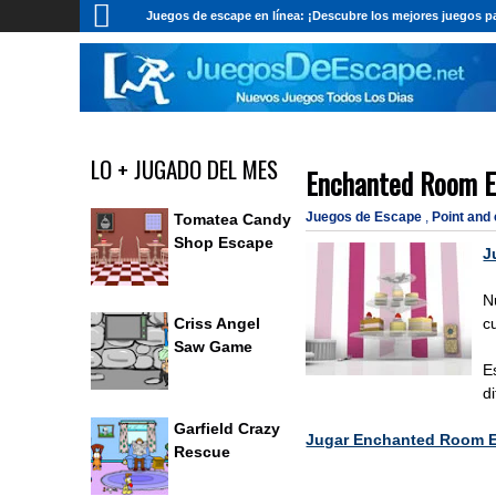
Juegos de escape en línea: ¡Descubre los mejores juegos pa
LO + JUGADO DEL MES
Enchanted Room 
Juegos de Escape
,
Point and
Tomatea Candy
Shop Escape
J
N
c
Criss Angel
Saw Game
E
d
Garfield Crazy
Jugar Enchanted Room 
Rescue