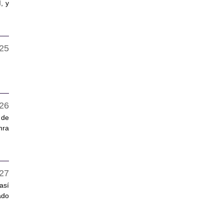
, y
 de
mra
así
ado