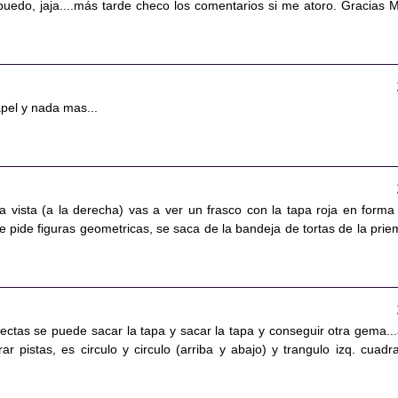
puedo, jaja....más tarde checo los comentarios si me atoro. Gracias M
apel y nada mas...
ta vista (a la derecha) vas a ver un frasco con la tapa roja en forma
 te pide figuras geometricas, se saca de la bandeja de tortas de la prie
rectas se puede sacar la tapa y sacar la tapa y conseguir otra gema...
r pistas, es circulo y circulo (arriba y abajo) y trangulo izq. cuadr