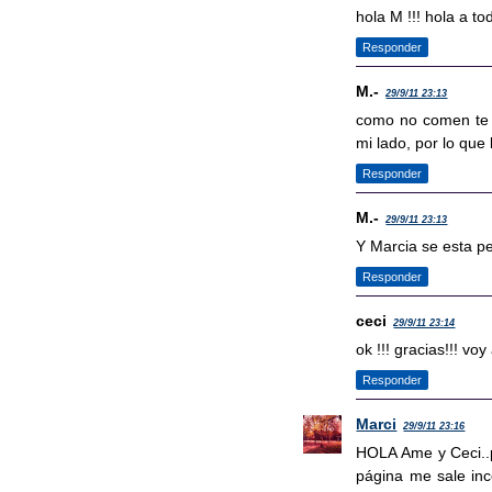
hola M !!! hola a t
Responder
M.-
29/9/11 23:13
como no comen te a
mi lado, por lo que
Responder
M.-
29/9/11 23:13
Y Marcia se esta pe
Responder
ceci
29/9/11 23:14
ok !!! gracias!!! vo
Responder
Marci
29/9/11 23:16
HOLA Ame y Ceci..
página me sale inc