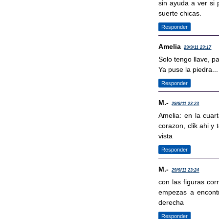
sin ayuda a ver si 
suerte chicas.
Responder
Amelia
29/9/11 23:17
Solo tengo llave, p
Ya puse la piedra...
Responder
M.-
29/9/11 23:23
Amelia: en la cuar
corazon, clik ahi y
vista
Responder
M.-
29/9/11 23:24
con las figuras cor
empezas a encontra
derecha
Responder