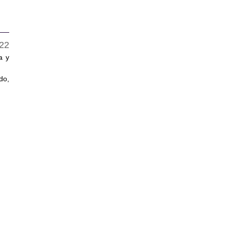
a y
do,