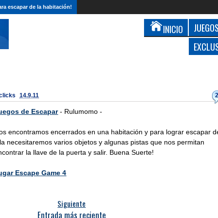
ra escapar de la habitación!
JUEGOS
INICIO
EXCLU
 clicks
14.9.11
uegos de Escapar
- Rulumomo -
os encontramos encerrados en una habitación y para lograr escapar d
lla necesitaremos varios objetos y algunas pistas que nos permitan
ncontrar la llave de la puerta y salir. Buena Suerte!
ugar Escape Game 4
Siguiente
Entrada más reciente