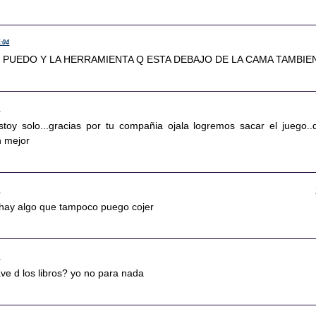
7:04
 PUEDO Y LA HERRAMIENTA Q ESTA DEBAJO DE LA CAMA TAMBIE
8
toy solo...gracias por tu compañia ojala logremos sacar el juego..
n mejor
0
n hay algo que tampoco puego cojer
3
lave d los libros? yo no para nada