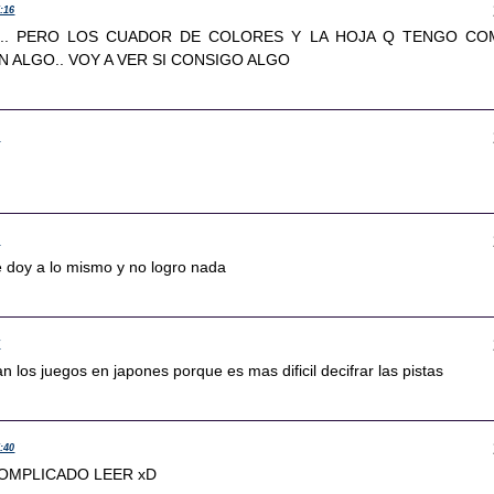
7:16
rar... PERO LOS CUADOR DE COLORES Y LA HOJA Q TENGO C
 ALGO.. VOY A VER SI CONSIGO ALGO
3
4
e doy a lo mismo y no logro nada
7
 los juegos en japones porque es mas dificil decifrar las pistas
7:40
COMPLICADO LEER xD