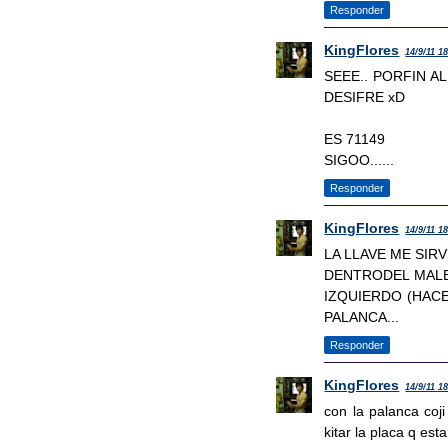
Responder
KingFlores
14/9/11 1
SEEE.. PORFIN A
DESIFRE xD
ES 71149
SIGOO......
Responder
KingFlores
14/9/11 1
LA LLAVE ME SIRV
DENTRODEL MALE
IZQUIERDO (HAC
PALANCA...
Responder
KingFlores
14/9/11 1
con la palanca coji
kitar la placa q est