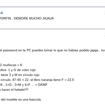
:11
PORFIN.. DEMORE MUCHO JAJAJA
l password en la PC puedes tomar lo que no habias podido jajaja.. no
 2 muñecas = K
 dice: 1 y G de color rojo
tiene 3 y M en círculo rojo
 círculo, 87-65 = 22, el libro naranja tiene F = 22,5
K , 1=G , 3=M y 4=F ... = GKMF
 hacer el helado!!!!
a del mueble es una bascula.