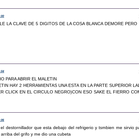
8:00
LLE LA CLAVE DE 5 DIGITOS DE LA COSA BLANCA DEMORE PERO
8:04
IO PARA ABRIR EL MALETIN
TIN HAY 2 HERRAMIENTAS UNA ESTA EN LA PARTE SUPERIOR L
ER CLICK EN EL CIRCULO NEGRO)CON ESO SAKE EL FIERRO C
8:06
 el destornillador que esta debajo del refrigerio y tsmbien me sirvio p
a arriba del grifo y me dio una cubeta