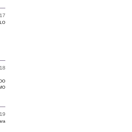
 LO
ADO
OMO
ara