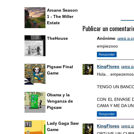
Arcane Season
1 - The Miller
Estate
Publicar un comentari
Anónimo
TheHouse
14/9/11 11:13
empiezooo
Responder
KingFlores
Pigsaw Final
14/9/11 11
Game
Hola... empezemos
TENGO UN BANCO
Obama y la
CON EL ENVASE 
Venganza de
CAMA Y ME DA UN
Pigsaw
Responder
Lady Gaga Saw
KingFlores
14/9/11 11
Game
OBTUVE UN CUBI