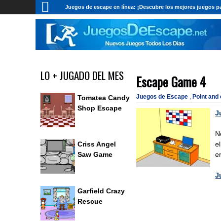
Juegos de escape en línea: ¡Descubre los mejores juegos pa
LO + JUGADO DEL MES
Escape Game 4
Juegos de Escape
,
Point and
Tomatea Candy
Shop Escape
J
N
e
Criss Angel
e
Saw Game
J
Garfield Crazy
Rescue