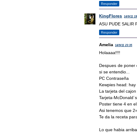
Responder
KingFlores
14/9/11 19
ASU PUDE SALIR 
Responder
Amelia
14/9/11 23:35
Holaaaa!!!!
Despues de poner e
si se entendio...
PC Contraseña
Kewpies head: hay
La tarjeta del cajon
Tarjeta-McDonald´s 
Poster tiene 4 en el
Asi tenemos que 2=
Te da la receta para
Lo que habia arrib