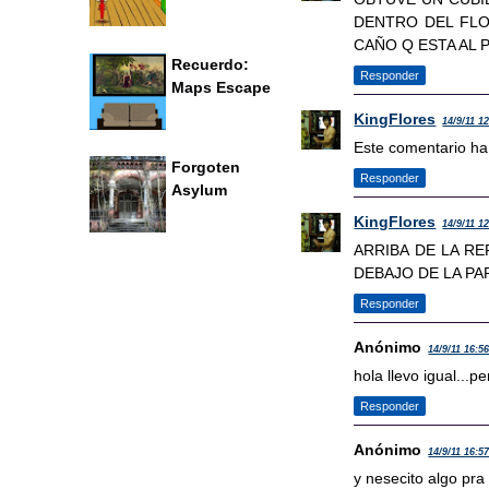
DENTRO DEL FLOR
CAÑO Q ESTA AL P
Recuerdo:
Responder
Maps Escape
KingFlores
14/9/11 1
Este comentario ha 
Forgoten
Responder
Asylum
KingFlores
14/9/11 1
ARRIBA DE LA R
DEBAJO DE LA P
Responder
Anónimo
14/9/11 16:5
hola llevo igual...p
Responder
Anónimo
14/9/11 16:5
y nesecito algo pra