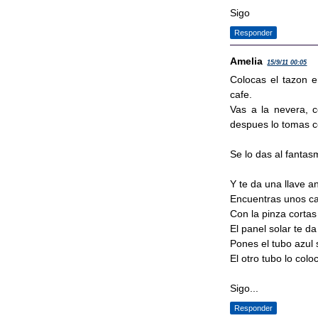
Sigo
Responder
Amelia
15/9/11 00:05
Colocas el tazon e
cafe.
Vas a la nevera, c
despues lo tomas co
Se lo das al fantasm
Y te da una llave a
Encuentras unos cab
Con la pinza cortas
El panel solar te da
Pones el tubo azul 
El otro tubo lo colo
Sigo...
Responder