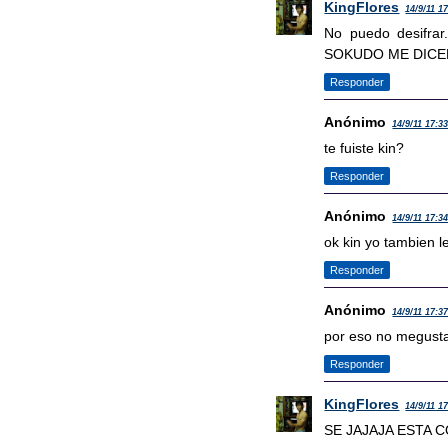
KingFlores
14/9/11 1
No puedo desif
SOKUDO ME DICEN
Responder
Anónimo
14/9/11 17:3
te fuiste kin?
Responder
Anónimo
14/9/11 17:3
ok kin yo tambien l
Responder
Anónimo
14/9/11 17:3
por eso no megustan
Responder
KingFlores
14/9/11 1
SE JAJAJA ESTA 