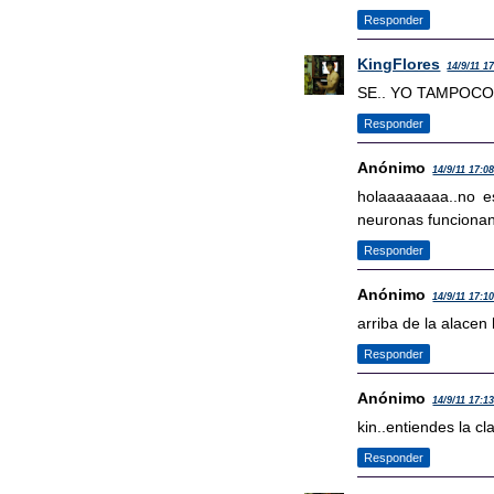
Responder
KingFlores
14/9/11 1
SE.. YO TAMPOCO
Responder
Anónimo
14/9/11 17:0
holaaaaaaaa..no es
neuronas funciona
Responder
Anónimo
14/9/11 17:1
arriba de la alace
Responder
Anónimo
14/9/11 17:1
kin..entiendes la c
Responder