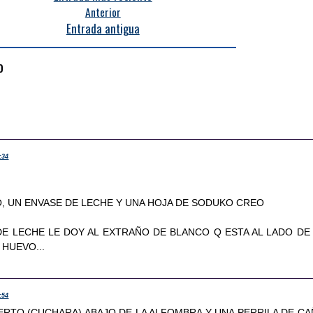
Anterior
Entrada antigua
o
:34
, UN ENVASE DE LECHE Y UNA HOJA DE SODUKO CREO
DE LECHE LE DOY AL EXTRAÑO DE BLANCO Q ESTA AL LADO DE
 HUEVO...
:54
ERTO (CUCHARA) ABAJO DE LA ALFOMBRA Y UNA PERRILA DE C