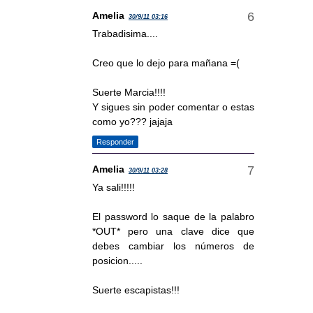
Amelia
30/9/11 03:16
Trabadisima....
Creo que lo dejo para mañana =(
Suerte Marcia!!!!
Y sigues sin poder comentar o estas
como yo??? jajaja
Responder
Amelia
30/9/11 03:28
Ya sali!!!!!
El password lo saque de la palabro
*OUT* pero una clave dice que
debes cambiar los números de
posicion.....
Suerte escapistas!!!