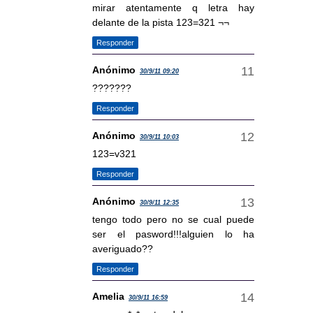
mirar atentamente q letra hay
delante de la pista 123=321 ¬¬
Responder
Anónimo
30/9/11 09:20
???????
Responder
Anónimo
30/9/11 10:03
123=v321
Responder
Anónimo
30/9/11 12:35
tengo todo pero no se cual puede
ser el pasword!!!alguien lo ha
averiguado??
Responder
Amelia
30/9/11 16:59