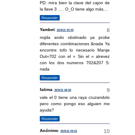
PD: mira bien la clave del cajon de
la llave 3 ..... O_O tiene algo más....
Responder
Yambet
30/9/11 05:55
nojda ando obstinado ya probe
diferentes combinaciones &nada Ya
encontre tofo lo necesario Marqe
Out=702 con el = Sin el = alrevez
con los dos numeros 702&207 S:
nada
Responder
fatima
30/9/11 08:56
vale el 0 tiene una raya cruzandolo
pero como pongo eso alguien me
ayuda?
Responder
Anónimo
30/9/11 09:01