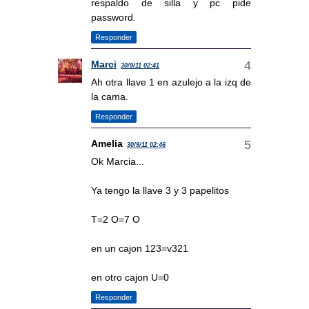
respaldo de silla y pc pide
password.
Responder
Marci
30/9/11 02:41
Ah otra llave 1 en azulejo a la izq de
la cama.
Responder
Amelia
30/9/11 02:46
Ok Marcia...
Ya tengo la llave 3 y 3 papelitos
T=2 O=7 O
en un cajon 123=v321
en otro cajon U=0
Responder