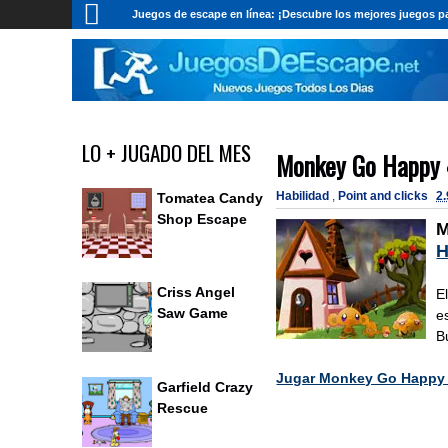
Juegos de escape en línea: ¡Descubre los mejores juegos pa
LO + JUGADO DEL MES
Monkey Go Happy
Habilidad
,
Point and clicks
2.
Tomatea Candy
Shop Escape
M
H
Criss Angel
E
Saw Game
e
B
Jugar Monkey Go Happy
Garfield Crazy
Rescue