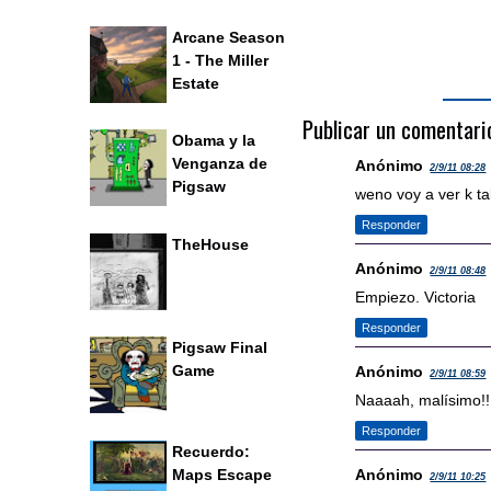
Arcane Season
1 - The Miller
Estate
Publicar un comentari
Obama y la
Venganza de
Anónimo
2/9/11 08:28
Pigsaw
weno voy a ver k ta
Responder
TheHouse
Anónimo
2/9/11 08:48
Empiezo. Victoria
Responder
Pigsaw Final
Game
Anónimo
2/9/11 08:59
Naaaah, malísimo!!
Responder
Recuerdo:
Maps Escape
Anónimo
2/9/11 10:25