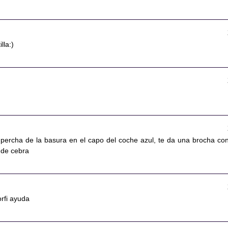
lla:)
la percha de la basura en el capo del coche azul, te da una brocha con
 de cebra
orfi ayuda