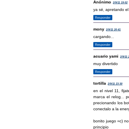
Anónimo
2/9/11 19:02
ya sé, apretando el
Responder
mony
2/9/11 20:41
cargando...
Responder
acuario yami
2/9/11 
muy divertido
Responder
tortilla
2/9/11 23:30
en el nivel 11, fij
marca el relog... 
precionando los bot
conectalo a la ener
bonito juego =c) no
principio