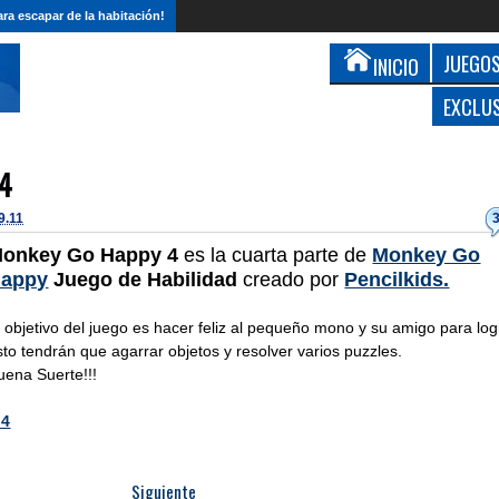
ra escapar de la habitación!
JUEGOS
INICIO
EXCLU
 4
9.11
onkey Go Happy 4
es la cuarta parte de
Monkey Go
appy
Juego de Habilidad
creado por
Pencilkids.
l objetivo del juego es hacer feliz al pequeño mono y su amigo para log
sto tendrán que agarrar objetos y resolver varios puzzles.
uena Suerte!!!
 4
Siguiente