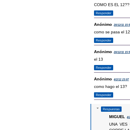
COMO ES EL 12??:
Responder
Anónimo
20/12/11 15:
como se pasa el 1
Responder
Anónimo
20/12/11 15:
el 13
Responder
Anónimo
4/2/12 23:07
como hago el 13?
Responder
Respuestas
MIGUEL
4/
UNA VES