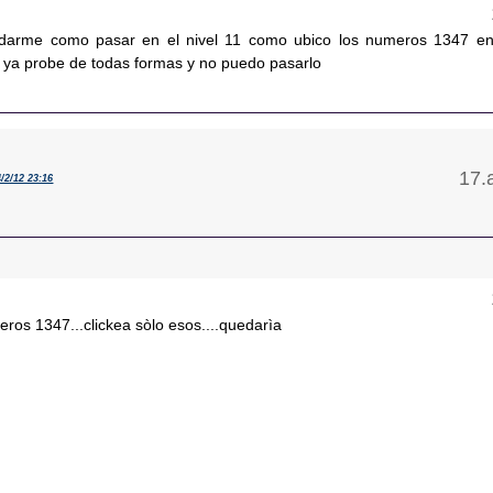
darme como pasar en el nivel 11 como ubico los numeros 1347 en
, ya probe de todas formas y no puedo pasarlo
4/2/12 23:16
ros 1347...clickea sòlo esos....quedarìa