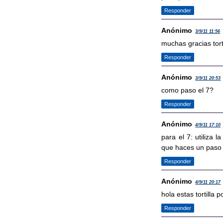
Responder
Anónimo
3/9/11 11:56
muchas gracias torti
Responder
Anónimo
3/9/11 20:53
como paso el 7?
Responder
Anónimo
4/9/11 17:10
para el 7: utiliza 
que haces un paso
Responder
Anónimo
4/9/11 20:17
hola estas tortilla p
Responder