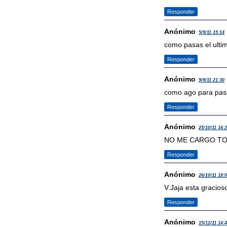
Responder
Anónimo
5/9/11 15:14
como pasas el ulti
Responder
Anónimo
9/9/11 21:30
como ago para pas
Responder
Anónimo
25/10/11 16:
NO ME CARGO TO
Responder
Anónimo
26/10/11 18:
V.Jaja esta gracios
Responder
Anónimo
15/12/11 14: