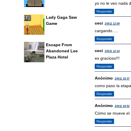
yo no le veo nada 
Responder
Lady Gaga Saw
ceci
Game
2/9/11 12:09
cargando.....
Responder
Escape From
ceci
Abandoned Lee
2/9/11 12:14
Plaza Hotel
es gracioso!!!
Responder
Anónimo
2/9/11 18:37
como paso la etapa
Responder
Anónimo
2/9/11 18:52
Cómo se mueve el 
Responder