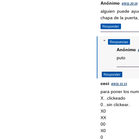
Anónimo
4/9/11 20:19
alguien puede ayu
chapa de la puerta
Responder
Respuestas
Anónimo
puto
Responder
ceci
4/9/11 21:13
para poner los nume
X...clickeado
0...sin clickear..
X0
XX
00
X0
0