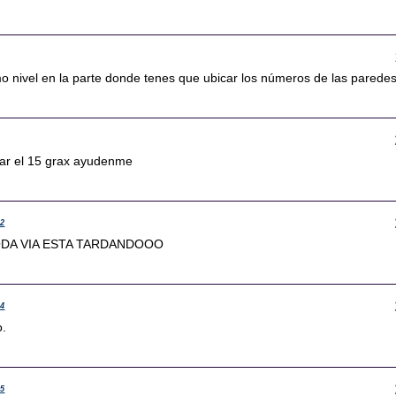
mo nivel en la parte donde tenes que ubicar los números de las parede
ar el 15 grax ayudenme
22
DA VIA ESTA TARDANDOOO
04
o.
45