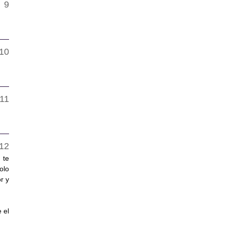
 te
olo
r y
 el