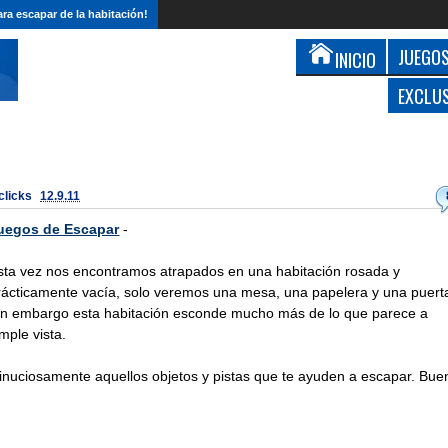
ra escapar de la habitación!
JUEGOS
INICIO
EXCLU
 clicks
12.9.11
uegos de Escapar
-
sta vez nos encontramos atrapados en una habitación rosada y
rácticamente vacía, solo veremos una mesa, una papelera y una puert
in embargo esta habitación esconde mucho más de lo que parece a
imple vista.
inuciosamente aquellos objetos y pistas que te ayuden a escapar. Bue