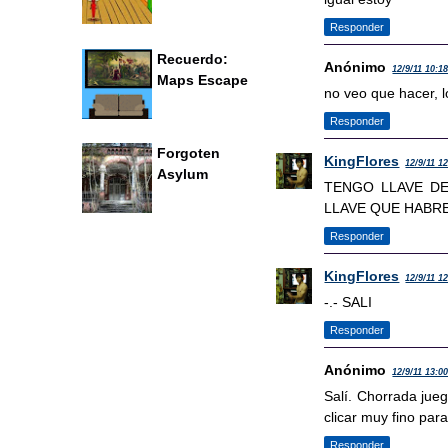
Responder
Recuerdo:
Anónimo
12/9/11 10:1
Maps Escape
no veo que hacer, 
Responder
Forgoten
KingFlores
12/9/11 1
Asylum
TENGO LLAVE DE
LLAVE QUE HABR
Responder
KingFlores
12/9/11 1
-.- SALI
Responder
Anónimo
12/9/11 13:0
Salí. Chorrada jueg
clicar muy fino par
Responder