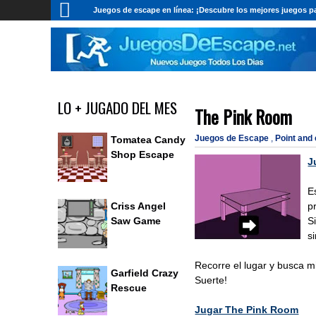
Juegos de escape en línea: ¡Descubre los mejores juegos pa
LO + JUGADO DEL MES
The Pink Room
Juegos de Escape
,
Point and
Tomatea Candy
Shop Escape
J
E
p
Criss Angel
S
Saw Game
s
Recorre el lugar y busca m
Garfield Crazy
Suerte!
Rescue
Jugar The Pink Room