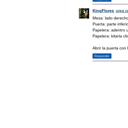
KingFlores
12/9/11 1
Mesa: lado derecho 
Puerta: parte inferi
Papelera: adentro u
Papelera: kitarla cl
Abrir la puerta con 
Responder