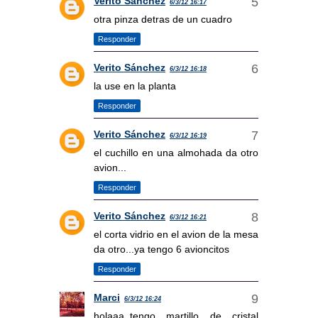
Verito Sánchez
6/3/12 16:17
otra pinza detras de un cuadro
Responder
Verito Sánchez
6/3/12 16:18
la use en la planta
Responder
Verito Sánchez
6/3/12 16:19
el cuchillo en una almohada da otro
avion...
Responder
Verito Sánchez
6/3/12 16:21
el corta vidrio en el avion de la mesa
da otro...ya tengo 6 avioncitos
Responder
Marci
6/3/12 16:24
holaaa..tengo martillo de cristal