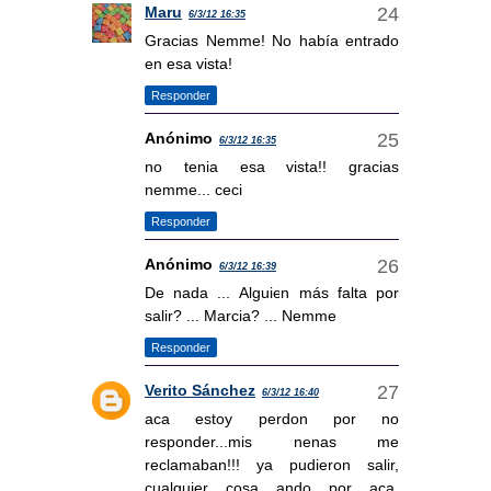
Maru
6/3/12 16:35
Gracias Nemme! No había entrado
en esa vista!
Responder
Anónimo
6/3/12 16:35
no tenia esa vista!! gracias
nemme... ceci
Responder
Anónimo
6/3/12 16:39
De nada ... Alguien más falta por
salir? ... Marcia? ... Nemme
Responder
Verito Sánchez
6/3/12 16:40
aca estoy perdon por no
responder...mis nenas me
reclamaban!!! ya pudieron salir,
cualquier cosa ando por aca,