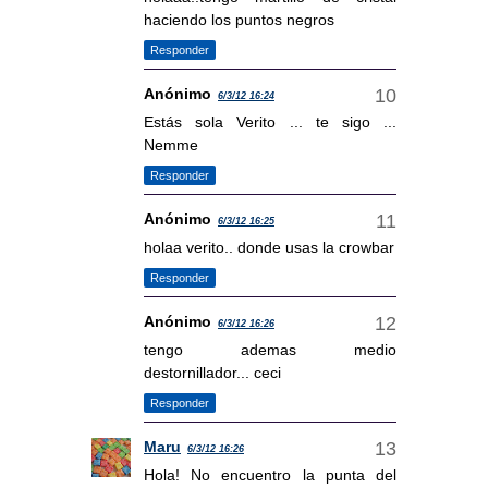
haciendo los puntos negros
Responder
Anónimo
6/3/12 16:24
Estás sola Verito ... te sigo ...
Nemme
Responder
Anónimo
6/3/12 16:25
holaa verito.. donde usas la crowbar
Responder
Anónimo
6/3/12 16:26
tengo ademas medio
destornillador... ceci
Responder
Maru
6/3/12 16:26
Hola! No encuentro la punta del