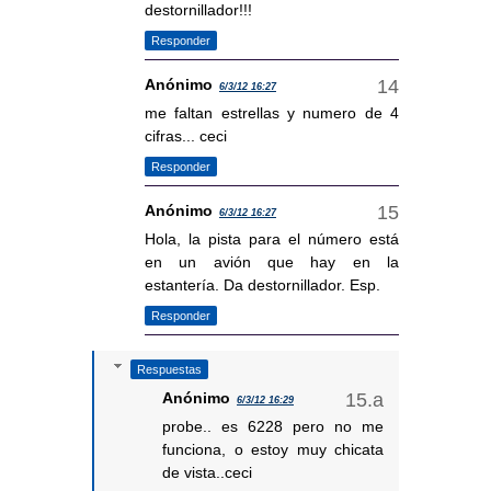
destornillador!!!
Responder
Anónimo
6/3/12 16:27
me faltan estrellas y numero de 4
cifras... ceci
Responder
Anónimo
6/3/12 16:27
Hola, la pista para el número está
en un avión que hay en la
estantería. Da destornillador. Esp.
Responder
Respuestas
Anónimo
6/3/12 16:29
probe.. es 6228 pero no me
funciona, o estoy muy chicata
de vista..ceci