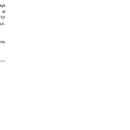
aja
 al
TO!
uí.
rto