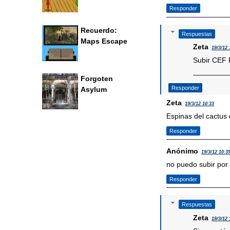
Responder
Recuerdo:
Respuestas
Maps Escape
Zeta
19/3/12 
Subir CEF 
Forgoten
Responder
Asylum
Zeta
19/3/12 10:33
Espinas del cactus
Responder
Anónimo
19/3/12 10:3
no puedo subir por
Responder
Respuestas
Zeta
19/3/12 