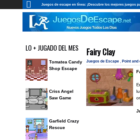
Juegos de escape en línea: ¡Descubre los mejores juegos pa
LO + JUGADO DEL MES
Fairy Clay
Juegos de Escape
,
Point and
Tomatea Candy
Shop Escape
F
E
l
Criss Angel
o
Saw Game
J
Garfield Crazy
Rescue