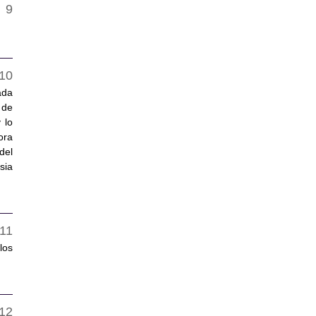
ada
 de
 lo
ora
del
sia
los