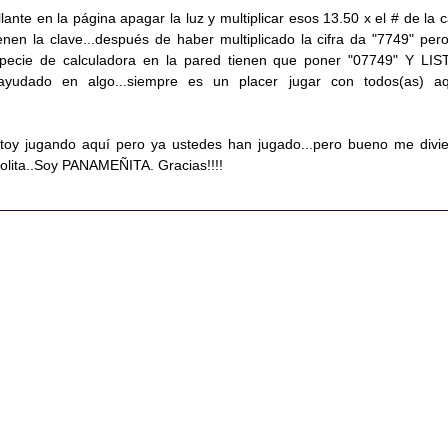
llante en la página apagar la luz y multiplicar esos 13.50 x el # de la c
enen la clave...después de haber multiplicado la cifra da "7749" pero
pecie de calculadora en la pared tienen que poner "07749" Y LIS
ayudado en algo...siempre es un placer jugar con todos(as) aq
toy jugando aquí pero ya ustedes han jugado...pero bueno me divie
solita..Soy PANAMEÑITA. Gracias!!!!