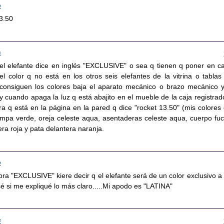
9
13.50
6
 del elefante dice en inglés "EXCLUSIVE" o sea q tienen q poner en c
el color q no está en los otros seis elefantes de la vitrina o tablas
consiguen los colores baja el aparato mecánico o brazo mecánico y
 cuando apaga la luz q está abajito en el mueble de la caja registrad
ra q está en la página en la pared q dice "rocket 13.50" (mis colores 
rompa verde, oreja celeste aqua, asentaderas celeste aqua, cuerpo fuc
era roja y pata delantera naranja.
9
abra "EXCLUSIVE" kiere decir q el elefante será de un color exclusivo a 
sé si me expliqué lo más claro.....Mi apodo es "LATINA"
8