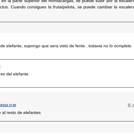
s en la parte superior del montacargas, se puede subir por la escaler
actus. Cuando consigues la fruta/pelota, se puede cambiar la escaler
5
 de elefante, supongo que sera visto de fente...todavia no lo ocmplete
4
res del elefante
19/3/12 17:45
e al resto de elefantes