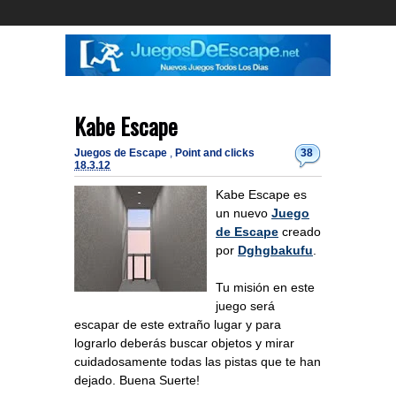
Kabe Escape
Juegos de Escape
,
Point and clicks
38
18.3.12
Kabe Escape es
un nuevo
Juego
de Escape
creado
por
Dghgbakufu
.
Tu misión en este
juego será
escapar de este extraño lugar y para
lograrlo deberás buscar objetos y mirar
cuidadosamente todas las pistas que te han
dejado. Buena Suerte!