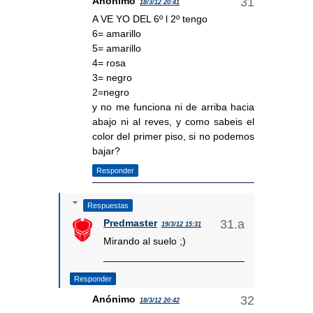
Anónimo
18/3/12 20:41
A VE YO DEL 6º l 2º tengo
6= amarillo
5= amarillo
4= rosa
3= negro
2=negro
y no me funciona ni de arriba hacia
abajo ni al reves, y como sabeis el
color del primer piso, si no podemos
bajar?
Responder
Respuestas
Predmaster
19/3/12 15:31
Mirando al suelo ;)
Responder
Anónimo
18/3/12 20:42