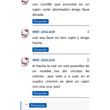
con cuchillo que encontrè en un
cajòn cortè almohadòn..tengo llave
dorada
Responder
ceci
13/5/12 20:46
usè esa llave en otro cajòn y tengo
hacha
Responder
ceci
13/5/12 20:49
el hacha la usè en una pueretita de
un mueble...me dio circulos de
colores....que volvi a a usar en el
cuadro...mmmm..se abre un cajòn
con una cruz azul
Responder
Respuestas