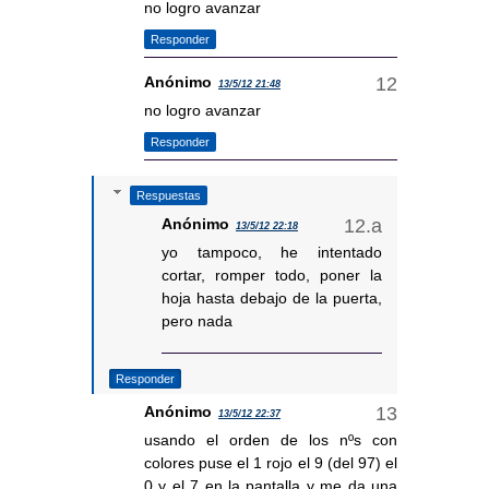
no logro avanzar
Responder
Anónimo
13/5/12 21:48
no logro avanzar
Responder
Respuestas
Anónimo
13/5/12 22:18
yo tampoco, he intentado
cortar, romper todo, poner la
hoja hasta debajo de la puerta,
pero nada
Responder
Anónimo
13/5/12 22:37
usando el orden de los nºs con
colores puse el 1 rojo el 9 (del 97) el
0 y el 7 en la pantalla y me da una