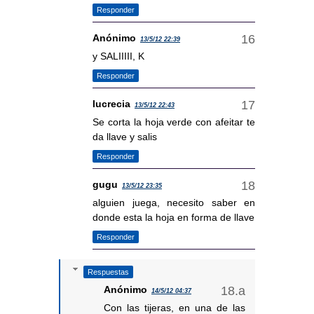
Responder
Anónimo
13/5/12 22:39
y SALIIIII, K
Responder
lucrecia
13/5/12 22:43
Se corta la hoja verde con afeitar te
da llave y salis
Responder
gugu
13/5/12 23:35
alguien juega, necesito saber en
donde esta la hoja en forma de llave
Responder
Respuestas
Anónimo
14/5/12 04:37
Con las tijeras, en una de las