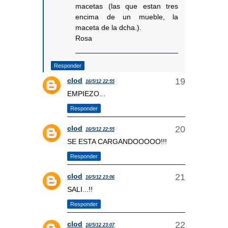
macetas (las que estan tres
encima de un mueble, la
maceta de la dcha.).
Rosa
Responder
clod
16/5/12 22:55
EMPIEZO...
Responder
clod
16/5/12 22:55
SE ESTA CARGANDOOOOO!!!
Responder
clod
16/5/12 23:06
SALI...!!
Responder
clod
16/5/12 23:07