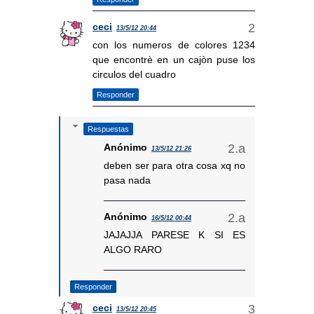
ceci
13/5/12 20:44
con los numeros de colores 1234
que encontrè en un cajòn puse los
circulos del cuadro
Responder
Respuestas
Anónimo
13/5/12 21:26
deben ser para otra cosa xq no
pasa nada
Anónimo
16/5/12 00:44
JAJAJJA PARESE K SI ES
ALGO RARO
Responder
ceci
13/5/12 20:45