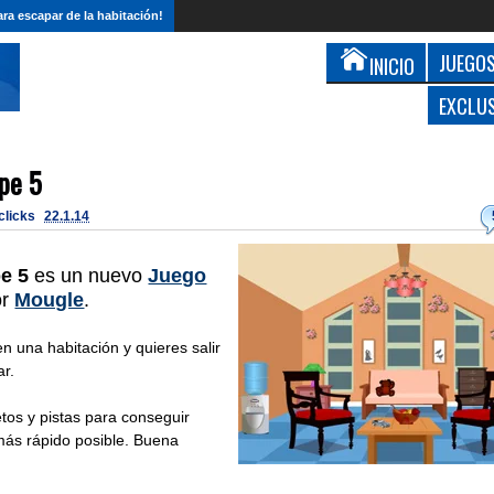
ra escapar de la habitación!
JUEGOS
INICIO
EXCLU
pe 5
 clicks
22.1.14
e 5
es un nuevo
Juego
or
Mougle
.
 una habitación y quieres salir
r.
etos y pistas para conseguir
 más rápido posible. Buena