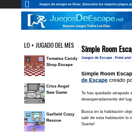
Juegos de escape en línea: ¡Descubre los mejores juegos pa
LO + JUGADO DEL MES
Simple Room Esca
Juegos de Escape
,
Point and
Tomatea Candy
Shop Escape
Simple Room Escap
de Escape
creado p
Criss Angel
Saw Game
Te has quedado atrapado en
desesperadamente del luga
Busca en la habitación obj
Garfield Crazy
salir de esta habitación lo
Rescue
Suerte!