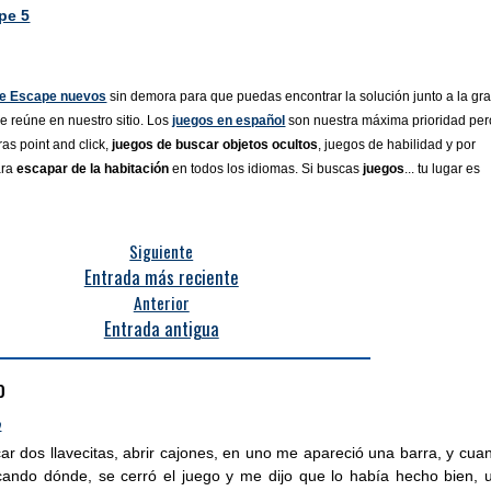
pe 5
e Escape nuevos
sin demora para que puedas encontrar la solución junto a la gr
 reúne en nuestro sitio. Los
juegos en español
son nuestra máxima prioridad per
as point and click,
juegos de buscar objetos ocultos
, juegos de habilidad y por
ara
escapar de la habitación
en todos los idiomas. Si buscas
juegos
... tu lugar es
Siguiente
Entrada más reciente
Anterior
Entrada antigua
o
0
ar dos llavecitas, abrir cajones, en uno me apareció una barra, y cua
scando dónde, se cerró el juego y me dijo que lo había hecho bien, 