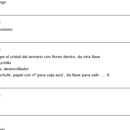
ongo
8
o mismo
0
e el cristal del armario con flores dentro, da otra llave
uchillo
a, destornillador
chufe, papel con nº para caja azul , da llave para salir ......K
9
1
lo.