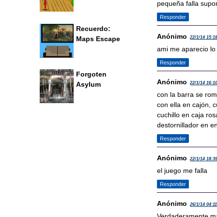
pequeña falla sup
Responder
Recuerdo:
Anónimo
Maps Escape
22/1/14 15:1
ami me aparecio l
Responder
Forgoten
Anónimo
22/1/14 16:1
Asylum
con la barra se romp
con ella en cajón, c
cuchillo en caja ros
destornillador en en
Responder
Anónimo
22/1/14 18:3
el juego me falla
Responder
Anónimo
26/1/14 04:1
Verdaderamente ma