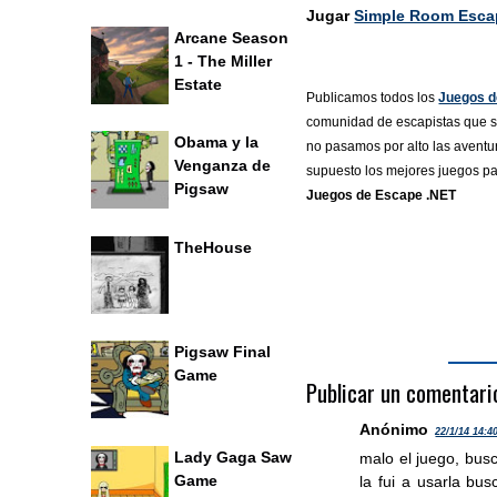
Jugar
Simple Room Esca
Arcane Season
1 - The Miller
Estate
Publicamos todos los
Juegos d
comunidad de escapistas que se
Obama y la
no pasamos por alto las aventur
Venganza de
supuesto los mejores juegos p
Pigsaw
Juegos de Escape .NET
TheHouse
Pigsaw Final
Game
Publicar un comentari
Anónimo
22/1/14 14:4
Lady Gaga Saw
malo el juego, busc
Game
la fui a usarla bu