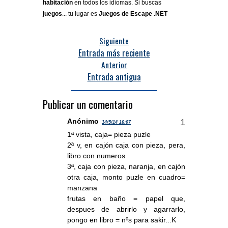
habitación
en todos los idiomas. Si buscas
juegos
... tu lugar es
Juegos de Escape .NET
Siguiente
Entrada más reciente
Anterior
Entrada antigua
Publicar un comentario
Anónimo
14/5/14 16:07
1ª vista, caja= pieza puzle
2ª v, en cajón caja con pieza, pera,
libro con numeros
3ª, caja con pieza, naranja, en cajón
otra caja, monto puzle en cuadro=
manzana
frutas en baño = papel que,
despues de abrirlo y agarrarlo,
pongo en libro = nºs para sakir...K