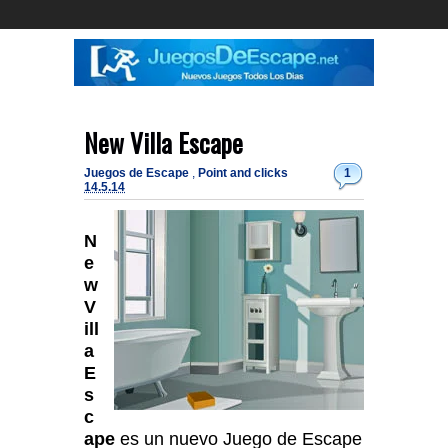
New Villa Escape
Juegos de Escape
,
Point and clicks
1
14.5.14
N
e
w
V
ill
a
E
s
c
ape
es un nuevo Juego de Escape