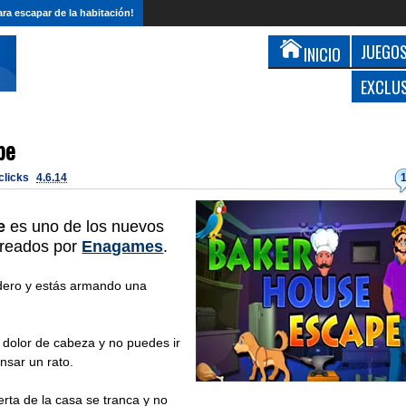
ra escapar de la habitación!
JUEGOS
INICIO
EXCLU
pe
 clicks
4.6.14
e
es uno de los nuevos
reados por
Enagames
.
dero y estás armando una
 dolor de cabeza y no puedes ir
nsar un rato.
rta de la casa se tranca y no