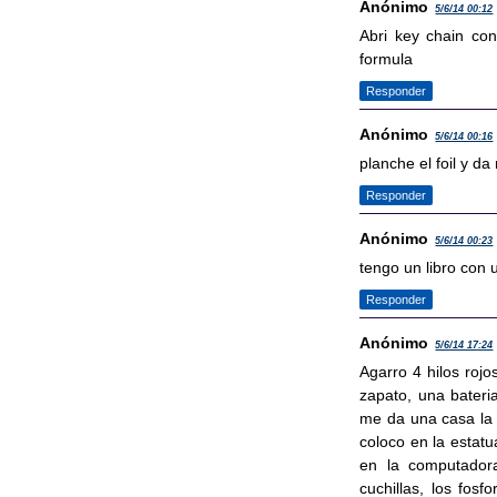
Anónimo
5/6/14 00:12
Abri key chain co
formula
Responder
Anónimo
5/6/14 00:16
planche el foil y d
Responder
Anónimo
5/6/14 00:23
tengo un libro con 
Responder
Anónimo
5/6/14 17:24
Agarro 4 hilos rojo
zapato, una bateria
me da una casa la 
coloco en la estatu
en la computadora
cuchillas, los fosf