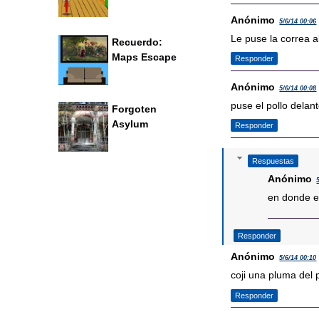
Anónimo
5/6/14 00:06
Le puse la correa al
Recuerdo:
Maps Escape
Responder
Anónimo
5/6/14 00:08
puse el pollo delan
Forgoten
Asylum
Responder
Respuestas
Anónimo
en donde e
Responder
Anónimo
5/6/14 00:10
coji una pluma del
Responder