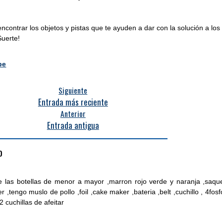
ncontrar los objetos y pistas que te ayuden a dar con la solución a los
Suerte!
pe
Siguiente
Entrada más reciente
Anterior
Entrada antigua
o
e las botellas de menor a mayor ,marron rojo verde y naranja ,saqu
er ,tengo muslo de pollo ,foil ,cake maker ,bateria ,belt ,cuchillo , 4fosf
 2 cuchillas de afeitar