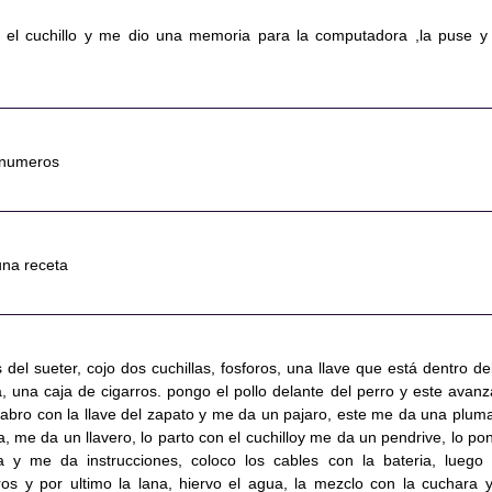
n el cuchillo y me dio una memoria para la computadora ,la puse y
a numeros
una receta
s del sueter, cojo dos cuchillas, fosforos, una llave que está dentro del
, una caja de cigarros. pongo el pollo delante del perro y este avanz
abro con la llave del zapato y me da un pajaro, este me da una pluma
a, me da un llavero, lo parto con el cuchilloy me da un pendrive, lo po
 y me da instrucciones, coloco los cables con la bateria, luego 
oros y por ultimo la lana, hiervo el agua, la mezclo con la cuchara y