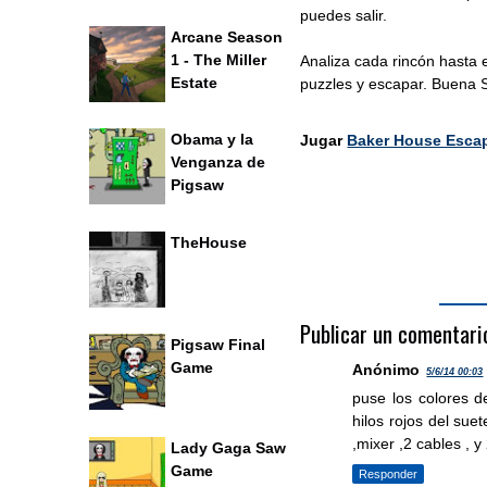
puedes salir.
Arcane Season
1 - The Miller
Analiza cada rincón hasta e
Estate
puzzles y escapar. Buena 
Obama y la
Jugar
Baker House Esca
Venganza de
Pigsaw
TheHouse
Publicar un comentari
Pigsaw Final
Game
Anónimo
5/6/14 00:03
puse los colores d
hilos rojos del suet
,mixer ,2 cables , y
Lady Gaga Saw
Game
Responder