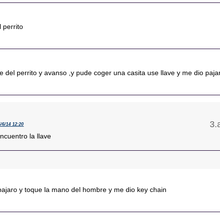
 perrito
te del perrito y avanso ,y pude coger una casita use llave y me dio paja
5/6/14 12:20
ncuentro la llave
 pajaro y toque la mano del hombre y me dio key chain