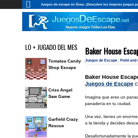
Juegos de escape en línea: ¡Descubre los mejores juegos pa
LO + JUGADO DEL MES
Baker House Esca
Juegos de Escape
,
Point and
Tomatea Candy
Shop Escape
Baker House Escap
Juegos de Escape
c
Criss Angel
Saw Game
Imagina que eres un pana
panadería en tu ciudad.
Una vez, tienes un enorme
Garfield Crazy
a la tienda y decides desca
Rescue
Desafortunadamente la pue