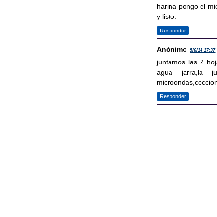
harina pongo el mic
y listo.
Responder
Anónimo
5/6/14 17:37
juntamos las 2 hoja
agua jarra,la 
microondas,coccion 
Responder