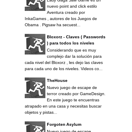
Lady Gaga Saw Game es un
nuevo point and click estilo
Aventura creado por
InkaGames , autores de los Juegos de
Obama . Pigsaw ha secuest...
Bloxorz - Claves ( Passwords
) para todos los niveles
Considerando que es muy
complejo dar la solución para
cada nivel del Bloxorz , les dejo las claves
para cada uno de los niveles. Videos co...
TheHouse
Nuevo juego de escape de
terror creado por GameDesign.
En este juego te encuentras
atrapado en una casa y necesitas buscar
objetos y pistas...
Forgoten Asylum
Nuevo juego de escape