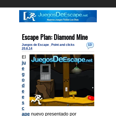
Escape Plan: Diamond Mine
Juegos de Escape
,
Point and clicks
13
20.6.14
El
ju
e
g
o
d
e
e
s
c
ape
nuevo presentado por