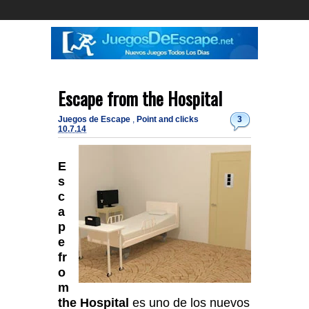
Escape from the Hospital
Juegos de Escape
,
Point and clicks
3
10.7.14
E
s
c
a
p
e
fr
o
m
the Hospital
es uno de los nuevos