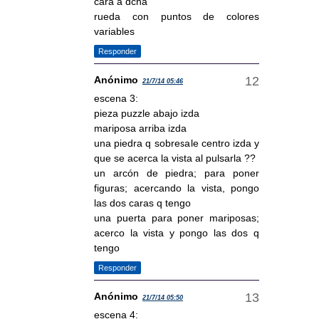
cara a dcha
rueda con puntos de colores
variables
Responder
Anónimo
21/7/14 05:46
escena 3:
pieza puzzle abajo izda
mariposa arriba izda
una piedra q sobresale centro izda y
que se acerca la vista al pulsarla ??
un arcón de piedra; para poner
figuras; acercando la vista, pongo
las dos caras q tengo
una puerta para poner mariposas;
acerco la vista y pongo las dos q
tengo
Responder
Anónimo
21/7/14 05:50
escena 4: