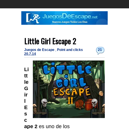
Little Girl Escape 2
Juegos de Escape
,
Point and clicks
21
20.7.14
Li
tt
le
G
ir
l
E
s
c
ape 2
es uno de los