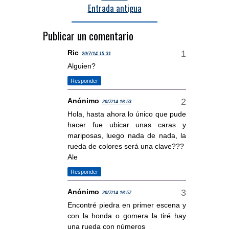
Entrada antigua
Publicar un comentario
Ric
20/7/14 15:31
Alguien?
Responder
Anónimo
20/7/14 16:53
Hola, hasta ahora lo único que pude
hacer fue ubicar unas caras y
mariposas, luego nada de nada, la
rueda de colores será una clave???
Ale
Responder
Anónimo
20/7/14 16:57
Encontré piedra en primer escena y
con la honda o gomera la tiré hay
una rueda con números