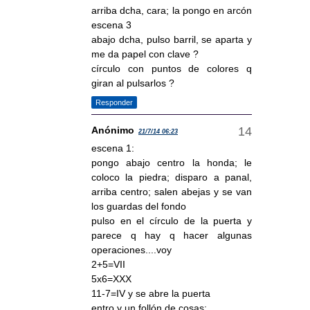
arriba dcha, cara; la pongo en arcón
escena 3
abajo dcha, pulso barril, se aparta y
me da papel con clave ?
círculo con puntos de colores q
giran al pulsarlos ?
Responder
Anónimo
21/7/14 06:23
escena 1:
pongo abajo centro la honda; le
coloco la piedra; disparo a panal,
arriba centro; salen abejas y se van
los guardas del fondo
pulso en el círculo de la puerta y
parece q hay q hacer algunas
operaciones....voy
2+5=VII
5x6=XXX
11-7=IV y se abre la puerta
entro y un follón de cosas: