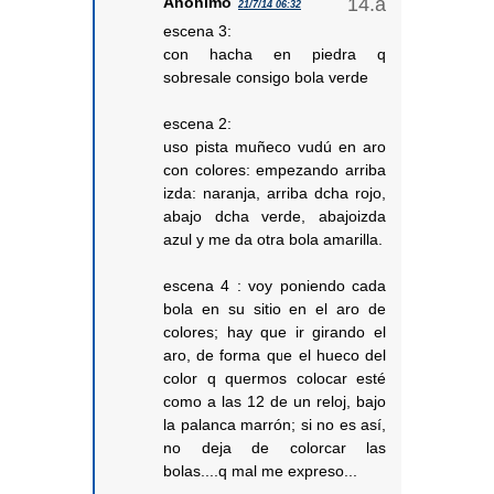
Anónimo
21/7/14 06:32
escena 3:
con hacha en piedra q
sobresale consigo bola verde
escena 2:
uso pista muñeco vudú en aro
con colores: empezando arriba
izda: naranja, arriba dcha rojo,
abajo dcha verde, abajoizda
azul y me da otra bola amarilla.
escena 4 : voy poniendo cada
bola en su sitio en el aro de
colores; hay que ir girando el
aro, de forma que el hueco del
color q quermos colocar esté
como a las 12 de un reloj, bajo
la palanca marrón; si no es así,
no deja de colorcar las
bolas....q mal me expreso...