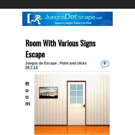
Room With Various Signs
Escape
Juegos de Escape
,
Point and clicks
8
29.7.14
R
o
o
m