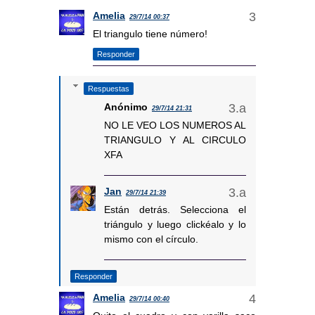
Amelia
29/7/14 00:37
El triangulo tiene número!
Responder
Respuestas
Anónimo
29/7/14 21:31
NO LE VEO LOS NUMEROS AL
TRIANGULO Y AL CIRCULO
XFA
Jan
29/7/14 21:39
Están detrás. Selecciona el
triángulo y luego clickéalo y lo
mismo con el círculo.
Responder
Amelia
29/7/14 00:40