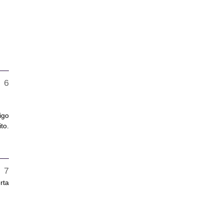
igo
to.
rta