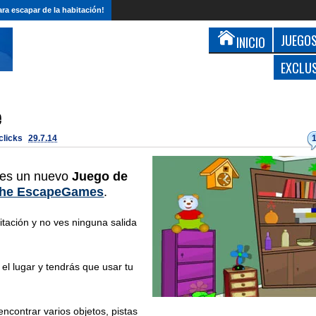
ra escapar de la habitación!
JUEGOS
INICIO
EXCLU
e
 clicks
29.7.14
es un nuevo
Juego de
he EscapeGames
.
tación y no ves ninguna salida
el lugar y tendrás que usar tu
ncontrar varios objetos, pistas