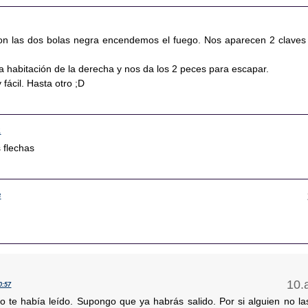
on las dos bolas negra encendemos el fuego. Nos aparecen 2 claves
.
a habitación de la derecha y nos da los 2 peces para escapar.
 fácil. Hasta otro ;D
1
s flechas
3
0:57
o te había leído. Supongo que ya habrás salido. Por si alguien no la