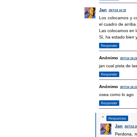
Jan
29/7/14 10:35
Los colocamos y c
el cuadro de arriba
Las colocamos en l
Sí, ha estado bien y
Responder
Anónimo
30/7/14 16:2
jan cual pista de la
Responder
Anónimo
30/7/14 16:2
osea como lo ago
Responder
Respuestas
Jan
30/7/14 2
Perdona, n