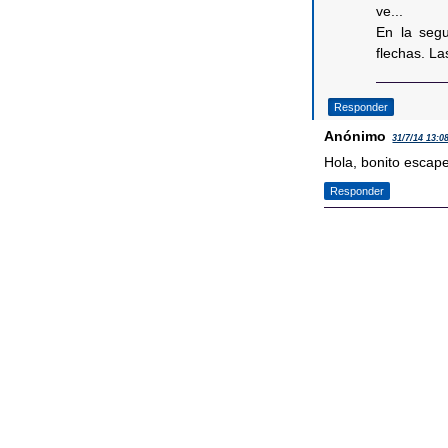
ve...
En la segu
flechas. La
Responder
Anónimo
31/7/14 13:0
Hola, bonito escape,
Responder