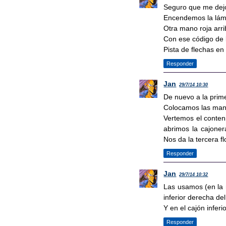
Seguro que me dejo
Encendemos la lámp
Otra mano roja arri
Con ese código de 
Pista de flechas en l
Responder
Jan
29/7/14 10:30
De nuevo a la prime
Colocamos las manos
Vertemos el conteni
abrimos la cajoner
Nos da la tercera fl
Responder
Jan
29/7/14 10:32
Las usamos (en la 
inferior derecha de
Y en el cajón inferio
Responder