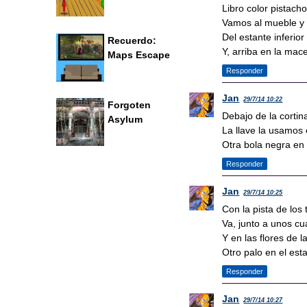
Libro color pistach
Vamos al mueble y 
Del estante inferior 
Recuerdo:
Y, arriba en la mace
Maps Escape
Responder
Jan
29/7/14 10:22
Forgoten
Debajo de la cortina
Asylum
La llave la usamos e
Otra bola negra en 
Responder
Jan
29/7/14 10:25
Con la pista de los
Va, junto a unos cu
Y en las flores de l
Otro palo en el est
Responder
Jan
29/7/14 10:27