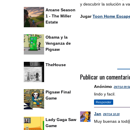
y descubrir la solución a v
Arcane Season
1 - The Miller
Jugar
Toon Home Escap
Estate
Obama y la
Venganza de
Pigsaw
TheHouse
Publicar un comentari
Anónimo
29/7/14 09:5
Pigsaw Final
lindo y facil.
Game
Responder
Jan
29/7/14 10:20
Lady Gaga Saw
Muy buenas a tod@s
Game