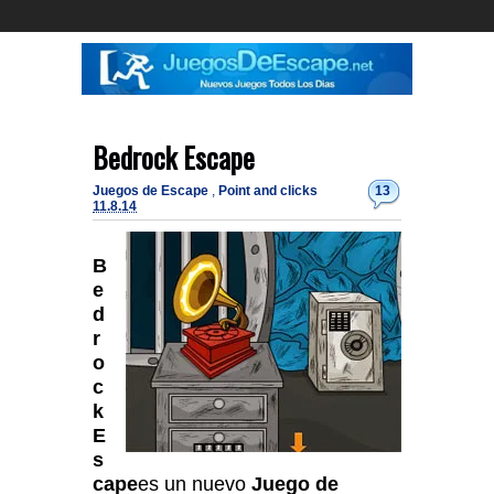
Bedrock Escape
Juegos de Escape
,
Point and clicks
13
11.8.14
B
e
d
r
o
c
k
E
s
cape
es un nuevo
Juego de