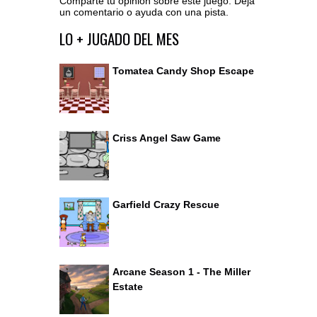
Comparte tu opinión sobre este juego. Deja
un comentario o ayuda con una pista.
Ir al editor de comentarios
LO + JUGADO DEL MES
Tomatea Candy Shop Escape
Criss Angel Saw Game
Garfield Crazy Rescue
Arcane Season 1 - The Miller
Estate