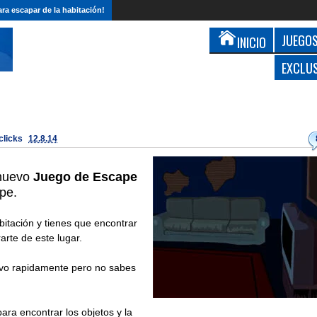
ra escapar de la habitación!
JUEGOS
INICIO
EXCLU
 clicks
12.8.14
nuevo
Juego de Escape
pe.
bitación y tienes que encontrar
rarte de este lugar.
tivo rapidamente pero no sabes
ara encontrar los objetos y la