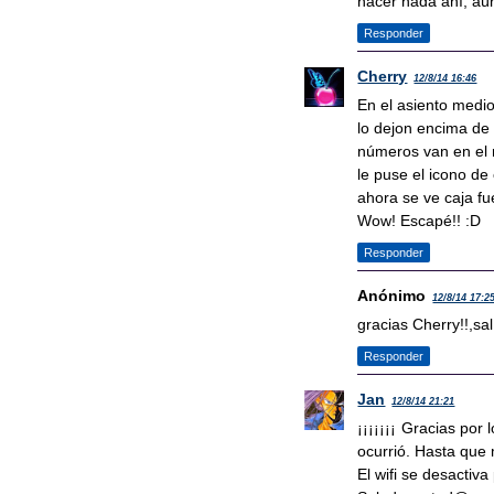
hacer nada ahí, aún
Responder
Cherry
12/8/14 16:46
En el asiento medio
lo dejon encima de 
números van en el r
le puse el icono de 
ahora se ve caja fue
Wow! Escapé!! :D
Responder
Anónimo
12/8/14 17:2
gracias Cherry!!,sal
Responder
Jan
12/8/14 21:21
¡¡¡¡¡¡¡ Gracias por 
ocurrió. Hasta que
El wifi se desactiva