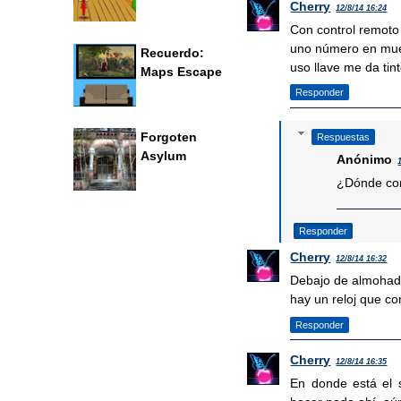
Cherry
12/8/14 16:24
Con control remoto 
uno número en mueb
Recuerdo:
uso llave me da tint
Maps Escape
Responder
Forgoten
Respuestas
Asylum
Anónimo
¿Dónde con
Responder
Cherry
12/8/14 16:32
Debajo de almohada
hay un reloj que cor
Responder
Cherry
12/8/14 16:35
En donde está el 