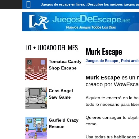
Juegos de escape en línea: ¡Descubre los mejores juegos pa
LO + JUGADO DEL MES
Murk Escape
Juegos de Escape
,
Point and
Tomatea Candy
Shop Escape
Murk Escape
es un 
creado por WowEsca
Criss Angel
Saw Game
Alguien te encerró en la ha
todo lo necesario para libe
Quieres conseguir tu obje
Garfield Crazy
como.
Rescue
Usa todas tus habilidades p