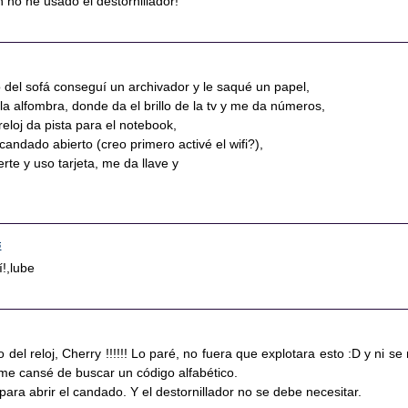
 no he usado el destornillador!
 del sofá conseguí un archivador y le saqué un papel,
la alfombra, donde da el brillo de la tv y me da números,
eloj da pista para el notebook,
candado abierto (creo primero activé el wifi?),
rte y uso tarjeta, me da llave y
5
í!,lube
lo del reloj, Cherry !!!!!! Lo paré, no fuera que explotara esto :D y ni se
 me cansé de buscar un código alfabético.
 para abrir el candado. Y el destornillador no se debe necesitar.