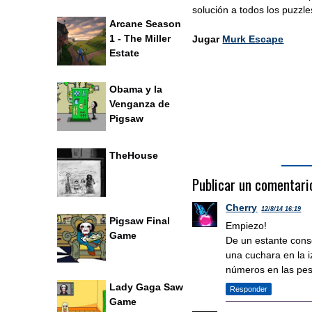
solución a todos los puzzle
Arcane Season
1 - The Miller
Jugar
Murk Escape
Estate
Obama y la
Venganza de
Pigsaw
TheHouse
Publicar un comentari
Cherry
12/8/14 16:19
Pigsaw Final
Empiezo!
Game
De un estante conse
una cuchara en la i
números en las pes
Lady Gaga Saw
Responder
Game