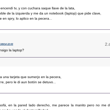
encendí tv, y con cuchara saque llave de la lata,
le de la izquierda y me da un notebook (laptop) que pide clave,
e en spry, lo aplico en la pecera...
13/8/14 22:03
sigo la laptop?
 una tarjeta que sumerjo en la pecera,
re, pero le di aun botón se detuvo...
sofá, en la pared lado derecho, me parece la manito pero no me d