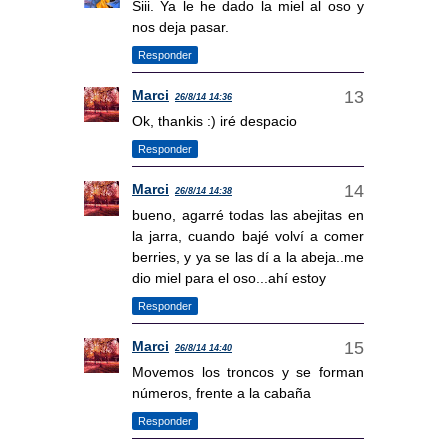
Siii. Ya le he dado la miel al oso y
nos deja pasar.
Responder
Marci
26/8/14 14:36
Ok, thankis :) iré despacio
Responder
Marci
26/8/14 14:38
bueno, agarré todas las abejitas en
la jarra, cuando bajé volví a comer
berries, y ya se las dí a la abeja..me
dio miel para el oso...ahí estoy
Responder
Marci
26/8/14 14:40
Movemos los troncos y se forman
números, frente a la cabaña
Responder