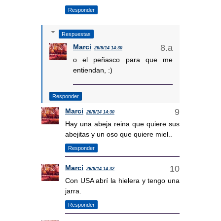
Responder
Respuestas
Marci
26/8/14 14:30
o el peñasco para que me
entiendan, :)
Responder
Marci
26/8/14 14:30
Hay una abeja reina que quiere sus
abejitas y un oso que quiere miel..
Responder
Marci
26/8/14 14:32
Con USA abrí la hielera y tengo una
jarra.
Responder