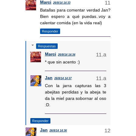
Marci
26/8/14 14:33
Batallas para comentar verdad Jan?
Bien espero a qué puedas..voy a
calentar comida (en la vida real)
Responder
Respuestas
Marci
26/8/14 14:34
* que sin acento :)
Jan
26/8/14 14:37
Con la jarra capturas las 3
abejitas perdidas y la abeja te
da la miel para sobornar al oso
:D.
Responder
Jan
26/8/14 14:36