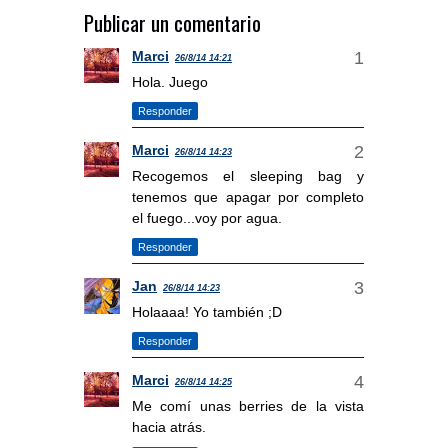
Publicar un comentario
Marci
26/8/14 14:21
Hola. Juego
Responder
Marci
26/8/14 14:23
Recogemos el sleeping bag y
tenemos que apagar por completo
el fuego...voy por agua.
Responder
Jan
26/8/14 14:23
Holaaaa! Yo también ;D
Responder
Marci
26/8/14 14:25
Me comí unas berries de la vista
hacia atrás.