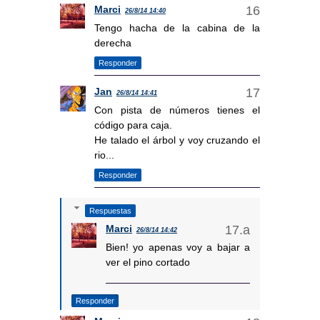
Marci
26/8/14 14:40
Tengo hacha de la cabina de la
derecha
Responder
Jan
26/8/14 14:41
Con pista de números tienes el
código para caja.
He talado el árbol y voy cruzando el
rio...
Responder
Respuestas
Marci
26/8/14 14:42
Bien! yo apenas voy a bajar a
ver el pino cortado
Responder