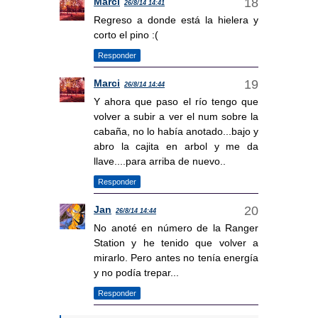
Marci
26/8/14 14:41
Regreso a donde está la hielera y
corto el pino :(
Responder
Marci
26/8/14 14:44
Y ahora que paso el río tengo que
volver a subir a ver el num sobre la
cabaña, no lo había anotado...bajo y
abro la cajita en arbol y me da
llave....para arriba de nuevo..
Responder
Jan
26/8/14 14:44
No anoté en número de la Ranger
Station y he tenido que volver a
mirarlo. Pero antes no tenía energía
y no podía trepar...
Responder