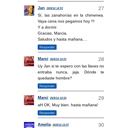
Jan
26/8/14 14:53
Sí, las zanahorías en la chimenea.
Vaya cena nos pegamos hoy !!!
Y a dormir.
Gracias, Marcia.
Saludos y hasta mañana....
Responder
Marci
26/8/14 14:53
Uy Jan si te espero con las llaves no
entraba nunca, jaja. Dónde te
quedaste hombre?
Responder
Marci
26/8/14 14:54
aH OK, Muy bien. hasta mañana!
Responder
Amelia
26/8/14 14:57