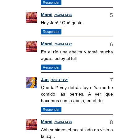
Responder
Marci
26/8/14 14:26
Hey Jan! ! Qué gusto.
Responder
Marci
26/8/14 14:27
En el río una abejita y tomé mucha
agua...estoy al full
Responder
Jan
26/8/14 14:28
Que tal? Voy detrás tuyo. Ya me he
comido las berries. A ver qué
hacemos con la abeja, en el río.
Responder
Marci
26/8/14 14:29
Ahh subimos el acantilado en vista a
la izq ..