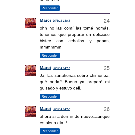
Responder
Marci
26/8/14 14:48
ohh no las comí las tomé nomás,
tenemos que preparar un delicioso
bistec con cebollas y papas,
mmmmmm
Responder
Marci
26/8/14 14:51
Ja, las zanahorias sobre chimenea,
qué onda? Bueno ya preparé mi
guisado y estuvo deli.
Responder
Marci
26/8/14 14:52
ahora sí a dormir de nuevo..aunque
es pleno día :/
Responder