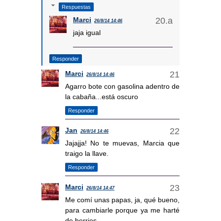
Respuestas
Marci
26/8/14 14:46
jaja igual
Responder
Marci
26/8/14 14:46
Agarro bote con gasolina adentro de
la cabaña...está oscuro
Responder
Jan
26/8/14 14:46
Jajajja! No te muevas, Marcia que
traigo la llave.
Responder
Marci
26/8/14 14:47
Me comí unas papas, ja, qué bueno,
para cambiarle porque ya me harté
de berries